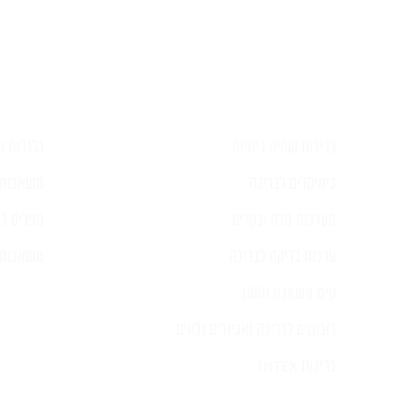
נעלמים. חוזרים מתי שצריך ולוקחים אחריות
הדברים, וזה בסוף מה שחשוב.
קיבלנו בריכה מרהיבה ומיוחדת, ורוצה להוד
צוות הפועלים המסור, ובעיקר לדני, על
המקצועיות, הנתינה האינסופית, הלב והנש
ובעיקר על זה שידעת להכיל אותי לאורך כל
בריכות שחיה ביתיות
גלגלות וכ
התקופה המורכבת.
תודה רבה !
כימיקלים לבריכה
משאבות 
מערכות מלח ובקרים
מפלים לב
ערכות בדיקה לבריכה
משאבות ל
קיט משאבה ומסנן
רובוטים לבריכה ואביזרים נלווים
בריכות INTEX