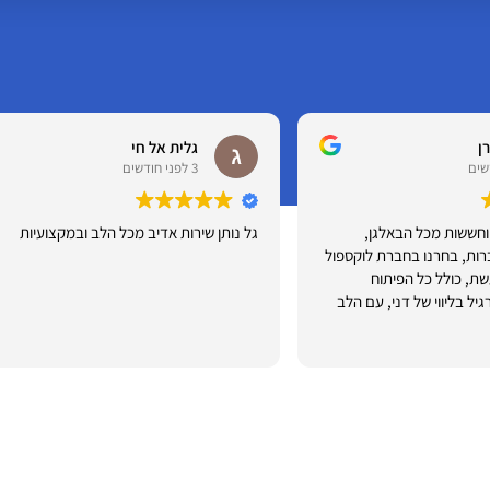
גלית אל חי
3 לפני חודשים
גל נותן שירות אדיב מכל הלב ובמקצועיות
גל התות
ספול
ונתן לי 
שישי האח
דני, עם הלב
אליו כדי
וידאו במ
קרא עוד
דה,
מספר ימ
ש להם
הציע לי 
דחוף לי.
ה
ממליץ ע
יש לכם שאלה?
 ורמת
פרטים ונציג יחזור אליכם בהקדם
כי
לא