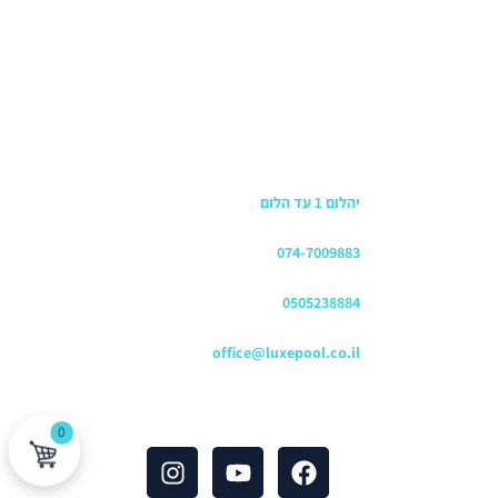
כתובת החנות
יהלום 1 עד הלום
משרדים
074-7009883
שירות לקוחות והזמנות
0505238884
כתובת דוא"ל
office@luxepool.co.il
עקבו אחרינו
0