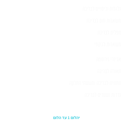
גלגלות וכיסויים לבריכה
משאבות חום לבריכה
מפלים לבריכה
משאבות לג'קוזי
אביזרי נירוסטה
תאורה לבריכה
תחתית לבריכה ומשטחי החלקה
גדרות ושערים לבריכה
כתובת החנות
יהלום 1 עד הלום