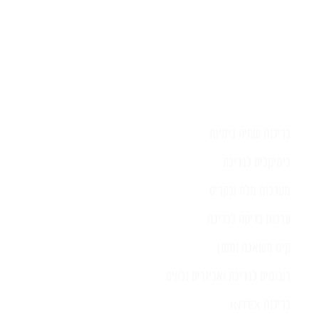
בריכות שחיה ביתיות
כימיקלים לבריכה
מערכות מלח ובקרים
ערכות בדיקה לבריכה
קיט משאבה ומסנן
רובוטים לבריכה ואביזרים נלווים
בריכות INTEX