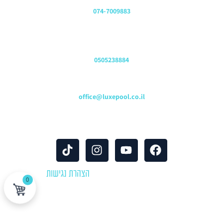
משרדים
074-7009883
שירות לקוחות והזמנות
0505238884
כתובת דוא"ל
office@luxepool.co.il
עקבו אחרינו
© כל הזכויות שמורות 2024 |
הצהרת נגישות
0
לוקספול שירותי בריכות | יבוא ושיווק אביזרים וציוד לבריכות שחייה