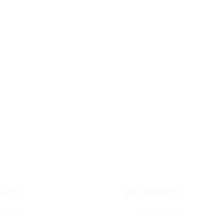
השאירו ל
בריכות שחיה ביתיות
גלגלות וכ
כימיקלים לבריכה
משאבות 