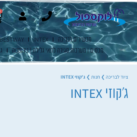
0
מכשירים לבריכה
INTEX
BESTWAY
מכסים | מערכות סגירה לתאי גלילה | נירוסטה
ג'
ציוד לבריכה
❯
חנות
❯
ג'קוזי INTEX
ג'קוזי INTEX