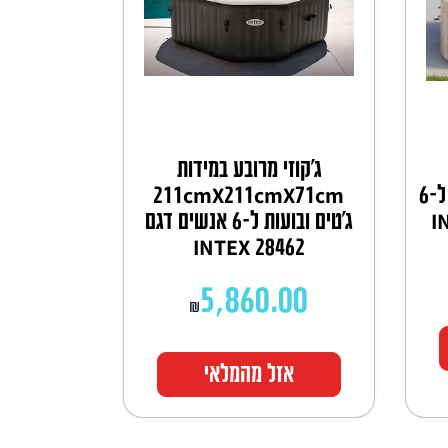
ג'קוזי מרובע במידות
196cmX196cmX71cm ל-6
211cmX211cmX71cm
ג'טים ובועות ל-6 אנשים דגם
INTEX 28462
5,860.00
₪
אזל מהמלאי