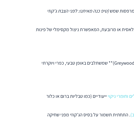
(טיפ כנה מאיתנו: לפני הצבת ג'קוזי
ה עגולה קלאסית או מרובעת, המאפשרת ניצול מקסימלי של פינות
INTEX שדרגו משמעותית את נראות המוצרים בשנים האחרונות. לצד גווני הכחול והבז' הקלאסיים, מככבים היום דגמי ה**"דמוי עץ" (Greywood)** שמשתלבים באופן טבעי, כפרי ויוקרתי
ם וחומרי ניקוי
ייעודיים (כמו טבליות ברום או כלור
)
. התחתית תשמור על בסיס הג'קוזי מפני שחיקה