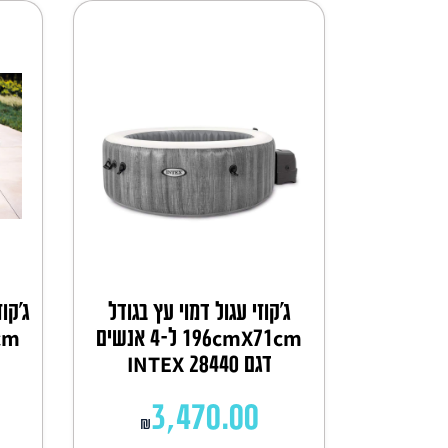
ג'קוזי עגול דמוי עץ בגודל
ג'קו
196cmX71cm ל-4 אנשים
דגם INTEX 28440
3,470.00
₪