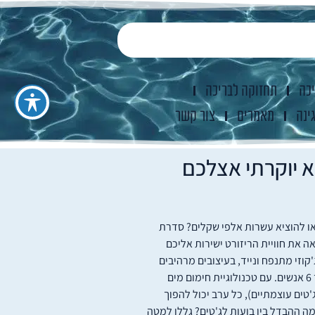
יכה
תחזוקה לבריכה
ינה
מאמרים
צור קשר
פח INTEX – ספא יוקרתי אצלכם
 או להוציא עשרות אלפי שקלים? סדרת
 את חוויית הריזורט ישירות אליכם
קוזי מתנפח ונייד, בעיצובים מרהיבים
(עגול, מרובע או דמוי עץ יוקרתי), המתאימים ל-4 עד 6 אנשים. עם טכנולוגיית חימום מים
ג'טים עוצמתיים), כל ערב יכול להפוך
ה ההבדל בין בועות לג'טים? גללו למטה