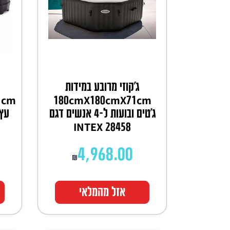
ג'קוזי מרובע במידות
180cmX180cmX71cm
ג'טים ובועות ל-4 אנשים דגם
INTEX 28458
4,968.00
₪
אזל מהמלאי