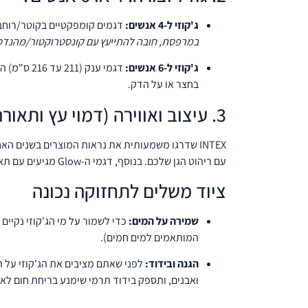
ג'קוזי ל-4 אנשים:
דגמים קומפקטיים בקוטר/רוחב של כ-175 עד 196 ס"מ. מושלמים לזוגות או למשפחות קטנות, ואי
במרפסת, חובה להתייעץ עם קונסטרוקטור/מהנדס
ג'קוזי ל-6 אנשים:
דגמי ענק
בחצר או על הדק.
3. עיצוב ואווירה (דמוי עץ ותאורה)
עם ריהוט הגן שלכם. בנוסף, דגמי ה-Glow מגיעים עם תאורת לד צבעונית מובנית המייצרת אווירה לילית קסומה.
ציוד משלים לתחזוקה נכונה
שמירה על המים:
כדי לשמור על מי הג'קוזי נקיים
המותאמים למים חמים).
הגנה ובידוד:
לפני שאתם מציבים את הג'קוזי על ה
ואבנים, ותספק בידוד תרמי שימנע בריחת חום לא