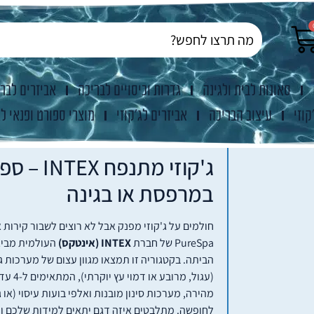
סאונות לבית ולגינה
גדרות וכיסויים לבריכה
אביזרים לבר
קוזי
עיצוב הבריכה
אביזרים לג'קוזי
מוצרי ספורט ופנאי לג
ג'קוזי מתנ
במרפסת או בגינה
חולמים על ג'קוזי מפנק אבל לא רוצים לשבור קירות
PureSpa של חברת
INTEX (אינטקס)
העולמית מביאה
הביתה. בקטגוריה זו תמצאו מגוון עצום של מערכות ג'
מהירה, מערכות סינון מובנות ואלפי בועות עיסוי (או 
לחופשה. מתלבטים איזה דגם יתאים למידות שלכם ומ