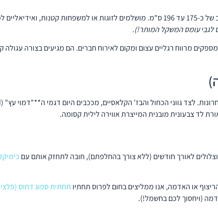
דיאליים למרפסות שמש
 לגבי עומס המשקל המותר!)
.
 (211 עד 216 ס"מ) המספקים מרווח רגליים עצום ומקום לאירוח חברים. הם מגיעים בצור
 וצלולים לאורך חודשים (ללא צורך בהחלפתם), חובה לתחזק אותם עם
כימיקלי
ריצוף או האדמה, אנו ממליצים בחום לפרוס תחתיו
תחתית ספוג דחוס (פלציב
דמה (ויחסוך לכם בחשמל!).