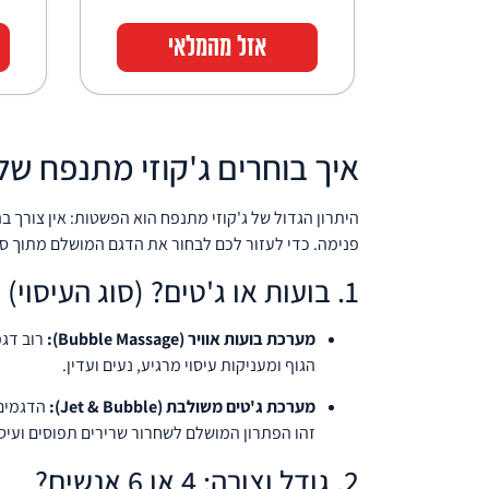
אזל מהמלאי
איך בוחרים ג'קוזי מתנפח של INTEX? (מדריך קנייה
היתרון הגדול של ג'קוזי מתנפח הוא הפשטות: אין צור
פנימה. כדי לעזור לכם לבחור את הדגם המושלם מתוך סדרת הפרימיום של NTEX
1. בועות או ג'טים? (סוג העיסוי)
מערכת בועות אוויר (Bubble Massage):
הגוף ומעניקות עיסוי מרגיע, נעים ועדין.
מערכת ג'טים משולבת (Jet & Bubble):
הדגמים ה
זהו הפתרון המושלם לשחרור שרירים תפוסים ועיסו
2. גודל וצורה: 4 או 6 אנשים?