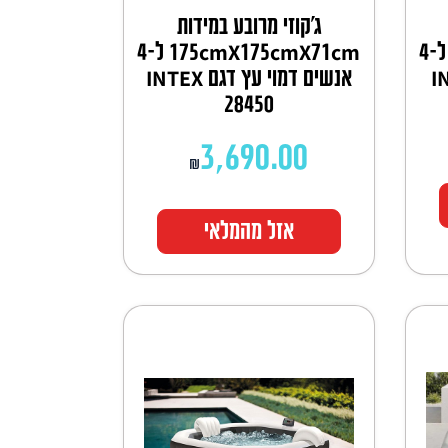
ג'קוזי מרובע במידות
175cmX175cmX71cm ל-4
175cmX175cmX71cm ל-4
אנשים דמוי עץ דגם INTEX
28450
3,690.00
₪
אזל מהמלאי