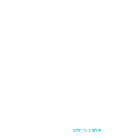
כתובת החנות
יהלום 1 עד הלום
משרדים