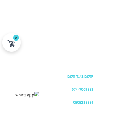
0
כתובת החנות
יהלום 1 עד הלום
משרדים
074-7009883
שירות לקוחות והזמנות
0505238884
כתובת דוא"ל
office@luxepool.co.il
עקבו אחרינו