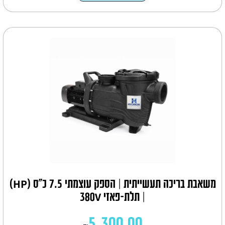
משאבת בריכה תעשייתית | הספק עוצמתי 7.5 כ"ס (HP)
| תלת-פאזי 380V
5,300.00