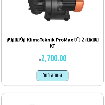
משאבה 2 כ"ס KlimaTeknik ProMax קלימטקניק
KT
2,700.00
₪
הוספה לסל