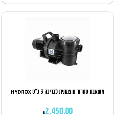
משאבת סחרור עוצמתית לבריכה 3 כ"ס HYDROX
2,450.00
₪