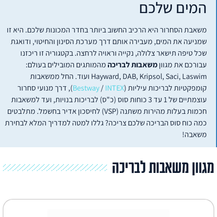
המים שלכם
משאבת הסחרור היא הרכיב החשוב ביותר בחדר המכונות שלכם. היא זו
שמניעה את המים, מעבירה אותם דרך מערכת הסינון והחיטוי, ודואגת
שכל טיפה תישאר צלולה, נקייה וראויה לרחצה. בקטגוריה זו ריכזנו
עבורכם את מגוון
משאבות לבריכה
מהמותגים המובילים בעולם:
Hayward, DAB, Kripsol, Saci, Laswim ועוד. החל ממשאבות
קומפקטיות לבריכות עיליות (
INTEX
/
Bestway
), דרך מנועי סחרור
עוצמתיים של 1 עד 3 כוחות סוס (כ"ס) לבריכות בנויות, ועד למשאבות
חכמות בעלות מהירות משתנה (VSP) לחיסכון אדיר בחשמל. מתלבטים
כמה כוח סוס הבריכה שלכם צריכה? גללו למטה למדריך המלא לבחירת
משאבה!
גוון משאבות לבריכה