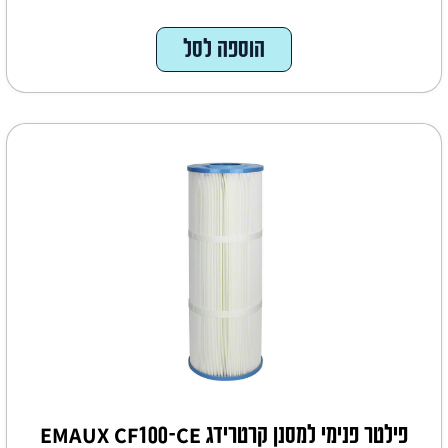
הוספה לסל
פילטר פנימי למסנן קרטרידג EMAUX CF100-CE