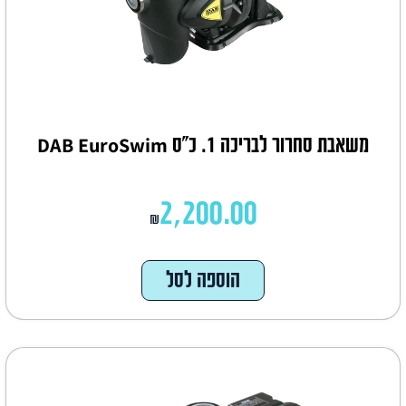
משאבת סחרור לבריכה 1. כ"ס DAB EuroSwim
2,200.00
₪
הוספה לסל