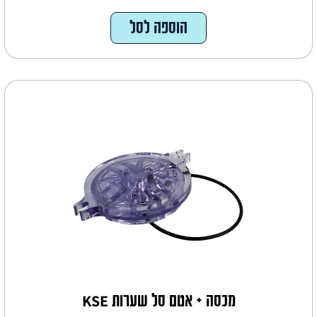
הוספה לסל
מכסה + אטם סל שערות KSE