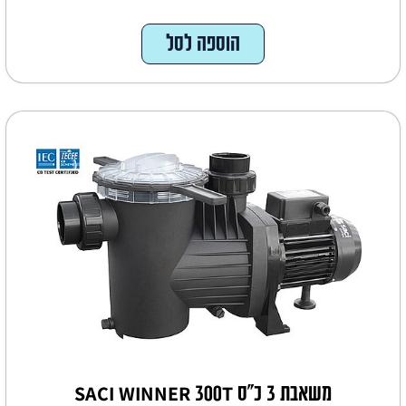
הוספה לסל
משאבת 3 כ"ס SACI WINNER 300T