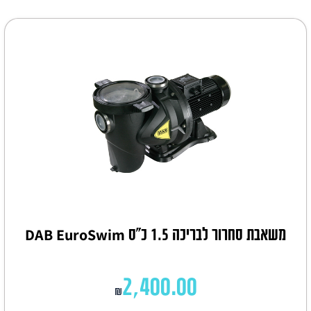
משאבת סחרור לבריכה 1.5 כ"ס DAB EuroSwim
2,400.00
₪