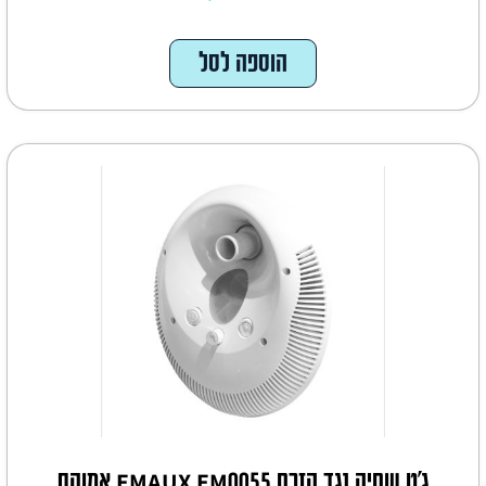
הוספה לסל
ג'ט שחיה נגד הזרם EMAUX EM0055 אמוקס