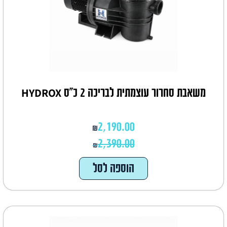
משאבת סחרור עוצמתית לבריכה 2 כ"ס HYDROX
2,190.00
₪
2,390.00
₪
הוספה לסל