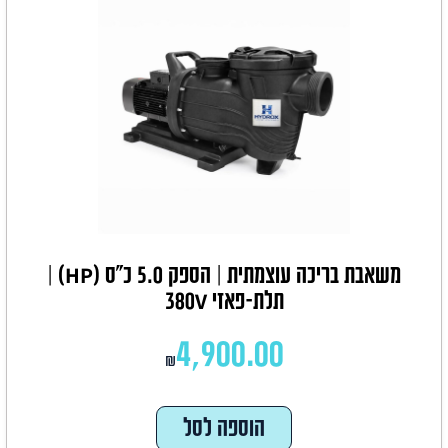
משאבת בריכה עוצמתית | הספק 5.0 כ"ס (HP) |
תלת-פאזי 380V
4,900.00
₪
הוספה לסל