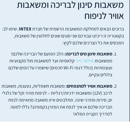
משאבות סינון לבריכה ומשאבות
אוויר לניפוח
ברוכים הבאים למחלקת המשאבות הרשמית של חברת
INTEX
. שימו לב:
בקטגוריה זו ריכזנו עבורכם שני סוגים שונים לחלוטין של משאבות,
המכסים את כל הצרכים שלכם לקיץ:
משאבות סינון מים לבריכה:
הלב הפועם של הבריכה שלכם!
ממשאבות
פילטר נייר
קלאסיות ועד למשאבות חול מקצועיות
ועוצמתיות (כולל דגמי Wi-Fi חכמים) שישמרו על המים שלכם
צלולים ונקיים.
משאבות אוויר למתנפחים:
משאבות חשמליות, נטענות, משאבות
לרכב (12V) ומשאבות ידניות/רגליות – לניפוח מהיר וקל של גלגלי
ים, סירות ומזרני שינה. מתלבטים איזו משאבה מתאימה לנפח
הבריכה שלכם או איך לנפח את המזרן בקמפינג? גללו למטה
למדריך הקנייה המלא!