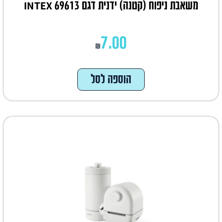
משאבת ניפוח (קטנה) ידנית דגם INTEX 69613
7.00
₪
הוספה לסל