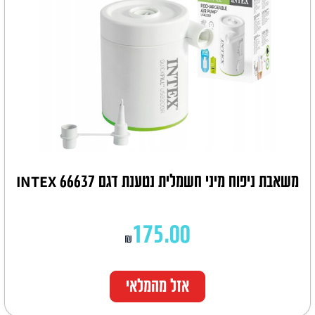
משאבת ניפוח מיני חשמלית נטענת דגם 66637 INTEX
175.00
₪
אזל מהמלאי