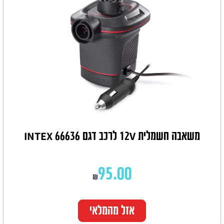
משאבה חשמלית 12V לרכב דגם 66636 INTEX
95.00
₪
אזל מהמלאי