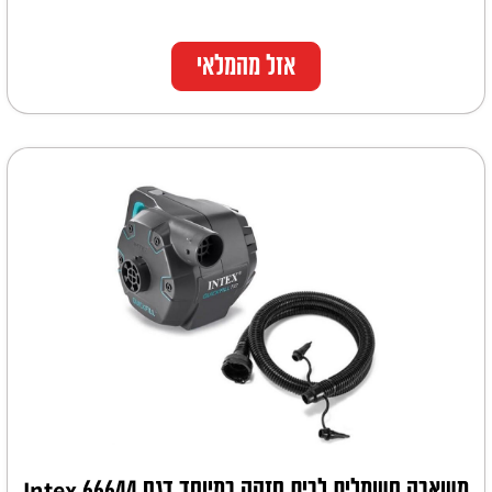
אזל מהמלאי
משאבה חשמלית לבית חזקה במיוחד דגם Intex 66644