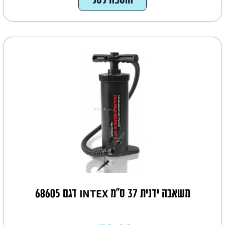
משאבה ידנית 37 ס"מ INTEX דגם 68605