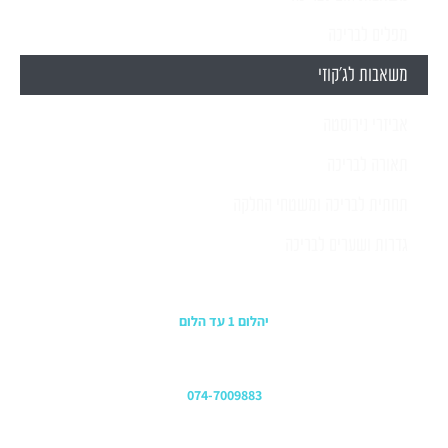
מפלים לבריכה
משאבות לג'קוזי
אביזרי נירוסטה
תאורה לבריכה
תחתית לבריכה ומשטחי החלקה
גדרות ושערים לבריכה
כתובת החנות
יהלום 1 עד הלום
משרדים
074-7009883