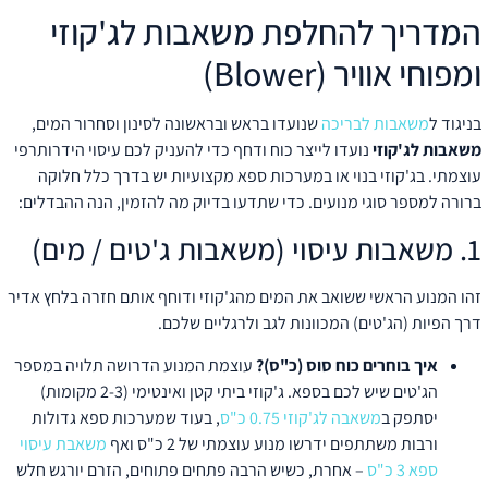
מדריך להחלפת משאבות לג'קוזי
מפוחי אוויר (Blower)
ניגוד ל
משאבות לבריכה
שנועדו בראש ובראשונה לסינון וסחרור המים,
שאבות לג'קוזי
נועדו לייצר כוח ודחף כדי להעניק לכם עיסוי הידרותרפי
וצמתי. בג'קוזי בנוי או במערכות ספא מקצועיות יש בדרך כלל חלוקה
רורה למספר סוגי מנועים. כדי שתדעו בדיוק מה להזמין, הנה ההבדלים:
אבות עיסוי (משאבות ג'טים / מים)
הו המנוע הראשי ששואב את המים מהג'קוזי ודוחף אותם חזרה בלחץ אדיר
רך הפיות (הג'טים) המכוונות לגב ולרגליים שלכם.
איך בוחרים כוח סוס (כ"ס)?
עוצמת המנוע הדרושה תלויה במספר
הג'טים שיש לכם בספא. ג'קוזי ביתי קטן ואינטימי (2-3 מקומות)
יסתפק ב
משאבה לג'קוזי 0.75 כ"ס
, בעוד שמערכות ספא גדולות
ורבות משתתפים ידרשו מנוע עוצמתי של 2 כ"ס ואף
משאבת עיסוי
ספא 3 כ"ס
– אחרת, כשיש הרבה פתחים פתוחים, הזרם יורגש חלש