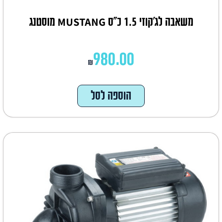
משאבה לג'קוזי 1.5 כ"ס MUSTANG מוסטנג
980.00
₪
הוספה לסל