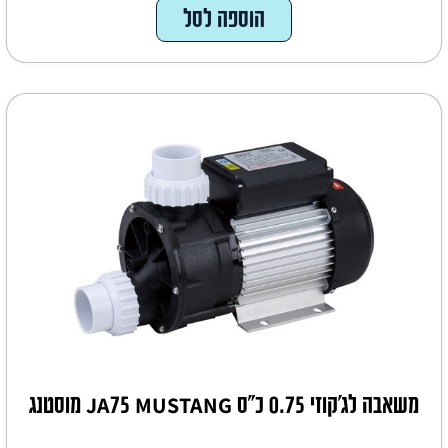
הוספה לסל
משאבה לג'קוזי 0.75 כ"ס JA75 MUSTANG מוסטנג