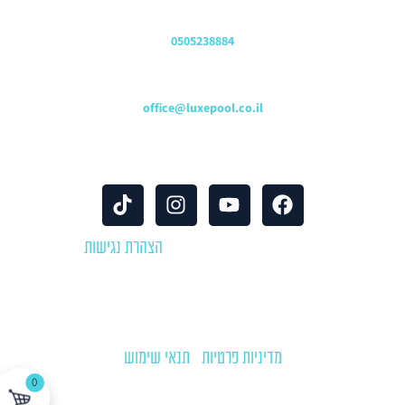
שירות לקוחות והזמנות
0505238884
כתובת דוא"ל
office@luxepool.co.il
עקבו אחרינו
© כל הזכויות שמורות 2024 |
הצהרת נגישות
לוקספול שירותי בריכות | יבוא ושיווק אביזרים וציוד לבריכות שחייה
מדיניות פרטיות
|
תנאי שימוש
0