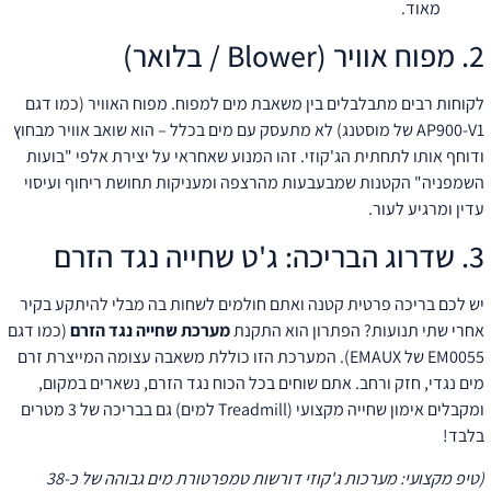
מאוד.
פוח אוויר (Blower / בלואר)
קוחות רבים מתבלבלים בין משאבת מים למפוח. מפוח האוויר (כמו דגם
AP900-V1 של מוסטנג) לא מתעסק עם מים בכלל – הוא שואב אוויר מבחוץ
דוחף אותו לתחתית הג'קוזי. זהו המנוע שאחראי על יצירת אלפי "בועות
שמפניה" הקטנות שמבעבעות מהרצפה ומעניקות תחושת ריחוף ועיסוי
דין ומרגיע לעור.
דרוג הבריכה: ג'ט שחייה נגד הזרם
ש לכם בריכה פרטית קטנה ואתם חולמים לשחות בה מבלי להיתקע בקיר
חרי שתי תנועות? הפתרון הוא התקנת
מערכת שחייה נגד הזרם
(כמו דגם
EM0055 של EMAUX). המערכת הזו כוללת משאבה עצומה המייצרת זרם
ים נגדי, חזק ורחב. אתם שוחים בכל הכוח נגד הזרם, נשארים במקום,
ומקבלים אימון שחייה מקצועי (Treadmill למים) גם בבריכה של 3 מטרים
לבד!
(טיפ מקצועי: מערכות ג'קוזי דורשות טמפרטורת מים גבוהה של כ-38