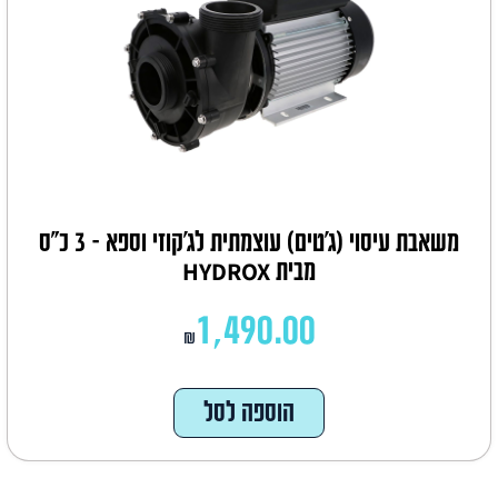
משאבת עיסוי (ג'טים) עוצמתית לג'קוזי וספא – 3 כ"ס
מבית HYDROX
1,490.00
₪
הוספה לסל