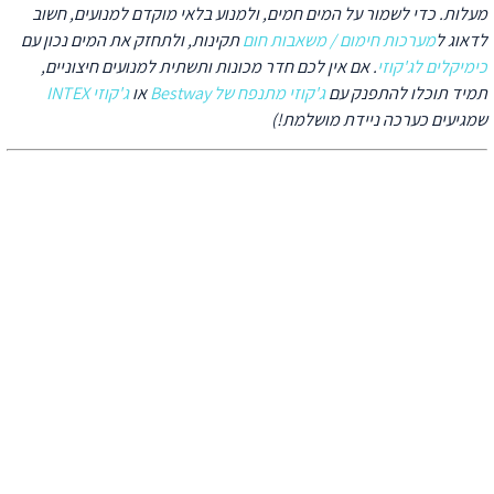
עלות. כדי לשמור על המים חמים, ולמנוע בלאי מוקדם למנועים, חשוב
דאוג ל
מערכות חימום / משאבות חום
תקינות, ולתחזק את המים נכון עם
ימיקלים לג'קוזי
. אם אין לכם חדר מכונות ותשתית למנועים חיצוניים,
מיד תוכלו להתפנק עם
ג'קוזי מתנפח של Bestway
או
ג'קוזי INTEX
מגיעים כערכה ניידת מושלמת!)
יש לכם שאלה?
השאירו לפרטים ונציג יחזור אליכם
בהקדם