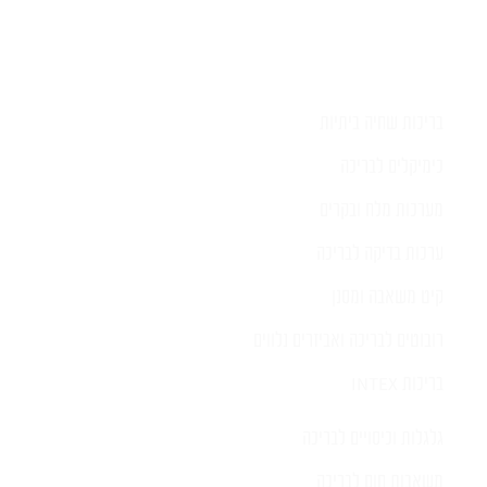
בריכות שחיה ביתיות
כימיקלים לבריכה
מערכות מלח ובקרים
ערכות בדיקה לבריכה
קיט משאבה ומסנן
רובוטים לבריכה ואביזרים נלווים
בריכות INTEX
גלגלות וכיסויים לבריכה
משאבות חום לבריכה