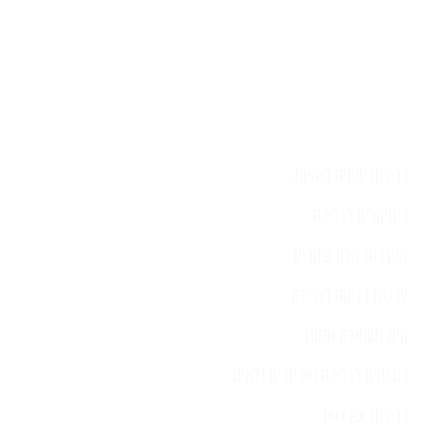
בריכות שחיה ביתיות
כימיקלים לבריכה
מערכות מלח ובקרים
ערכות בדיקה לבריכה
קיט משאבה ומסנן
רובוטים לבריכה ואביזרים נלווים
בריכות INTEX