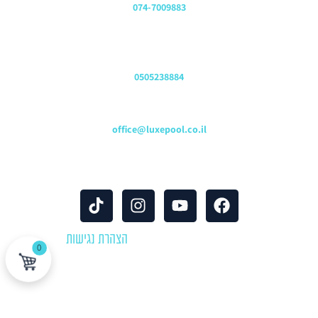
074-7009883
שירות לקוחות והזמנות
0505238884
כתובת דוא"ל
office@luxepool.co.il
עקבו אחרינו
© כל הזכויות שמורות 2024 |
הצהרת נגישות
0
לוקספול שירותי בריכות | יבוא ושיווק אביזרים וציוד לבריכות שחייה