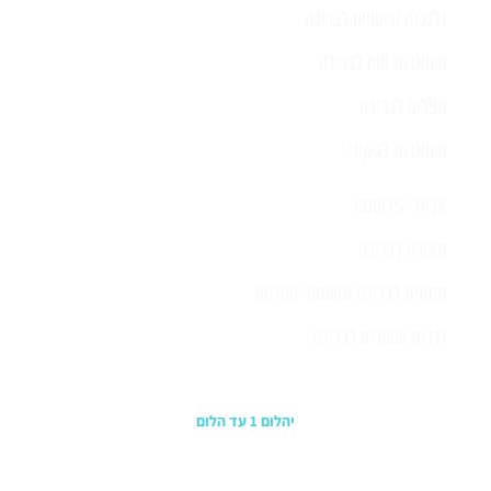
גלגלות וכיסויים לבריכה
משאבות חום לבריכה
מפלים לבריכה
משאבות לג'קוזי
אביזרי נירוסטה
תאורה לבריכה
תחתית לבריכה ומשטחי החלקה
גדרות ושערים לבריכה
כתובת החנות
יהלום 1 עד הלום
משרדים