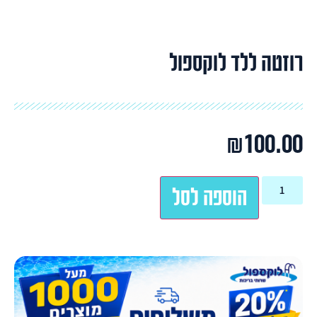
רוזטה ללד לוקספול
₪
100.00
הוספה לסל