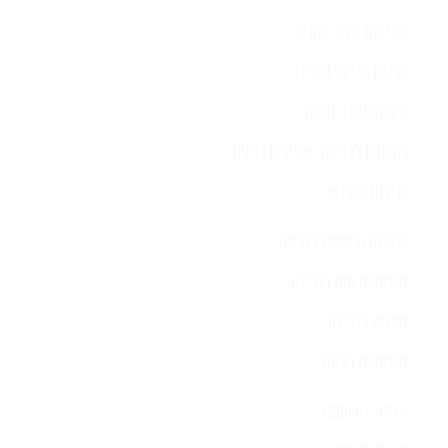
מערכות מלח ובקרים
ערכות בדיקה לבריכה
קיט משאבה ומסנן
רובוטים לבריכה ואביזרים נלווים
בריכות INTEX
גלגלות וכיסויים לבריכה
משאבות חום לבריכה
מפלים לבריכה
משאבות לג'קוזי
אביזרי נירוסטה