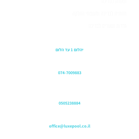
תאורה לבריכה
תחתית לבריכה ומשטחי החלקה
גדרות ושערים לבריכה
כתובת החנות
יהלום 1 עד הלום
משרדים
074-7009883
שירות לקוחות והזמנות
0505238884
כתובת דוא"ל
office@luxepool.co.il
עקבו אחרינו