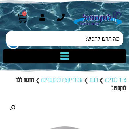
0
ציוד לבריכה
❯
חנות
❯
אביזרי קצה פנים בריכה
❯
רוזטה ללד
לוקספול