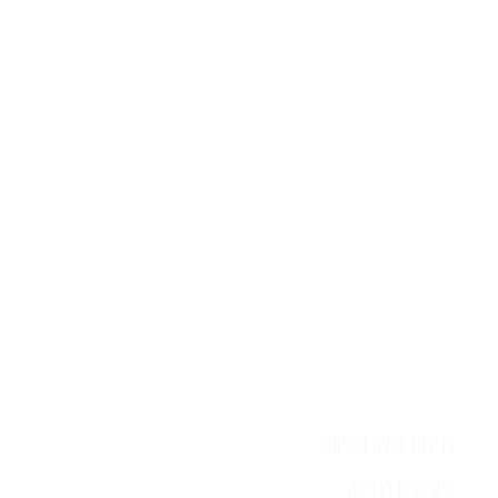
יש לכם שאלה?
השאירו לפרטים ונציג יחזור אליכם
בהקדם
בריכות שחיה ביתיות
כימיקלים לבריכה