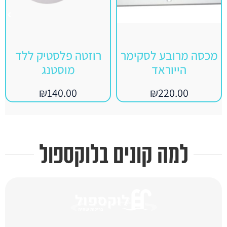
מכסה מרובע לסקימר
רוזטה פלסטיק ללד
הייוראד
מוסטנג
₪
140.00
₪
220.00
למה קונים בלוקספול