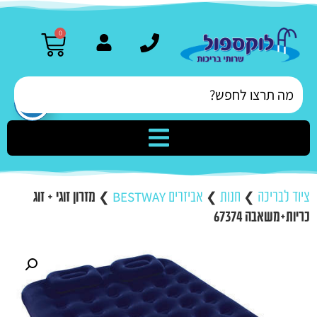
0
ציוד לבריכה
❯
חנות
❯
אביזרים BESTWAY
❯
מזרון זוגי + זוג
כריות+משאבה 67374