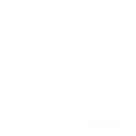
יש לכם שאלה?
השאירו לפרטים ונציג יחזור אליכם
בהקדם
בריכות שחיה ביתיות