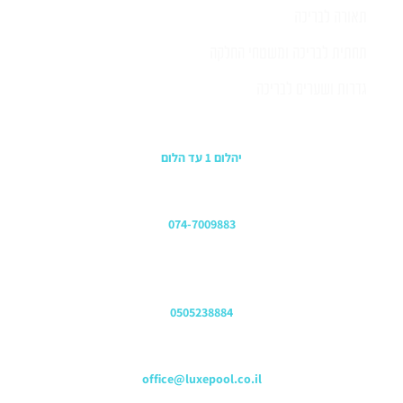
תאורה לבריכה
תחתית לבריכה ומשטחי החלקה
גדרות ושערים לבריכה
כתובת החנות
יהלום 1 עד הלום
משרדים
074-7009883
שירות לקוחות והזמנות
0505238884
כתובת דוא"ל
office@luxepool.co.il