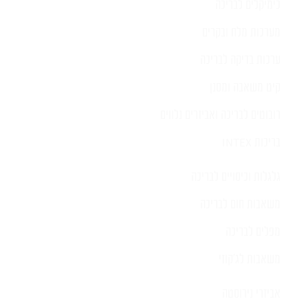
כימיקלים לבריכה
מערכות מלח ובקרים
ערכות בדיקה לבריכה
קיט משאבה ומסנן
רובוטים לבריכה ואביזרים נלווים
בריכות INTEX
גלגלות וכיסויים לבריכה
משאבות חום לבריכה
מפלים לבריכה
משאבות לג'קוזי
אביזרי נירוסטה