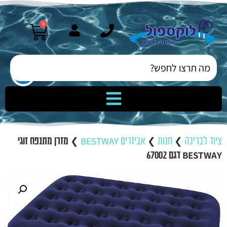
0
ציוד לבריכה
❯
חנות
❯
אביזרים BESTWAY
❯
מזרן מתנפח זוגי
BESTWAY דגם 67002