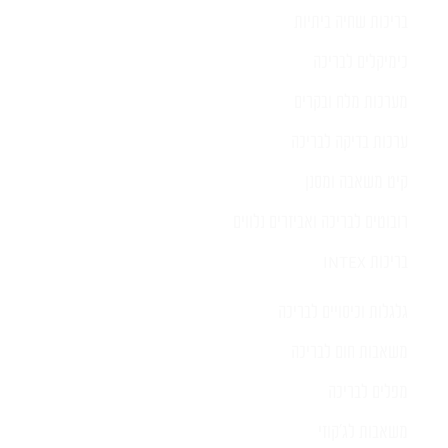
בריכות שחיה ביתיות
כימיקלים לבריכה
מערכות מלח ובקרים
ערכות בדיקה לבריכה
קיט משאבה ומסנן
רובוטים לבריכה ואביזרים נלווים
בריכות INTEX
גלגלות וכיסויים לבריכה
משאבות חום לבריכה
מפלים לבריכה
משאבות לג'קוזי