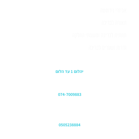
אביזרי נירוסטה
תאורה לבריכה
תחתית לבריכה ומשטחי החלקה
גדרות ושערים לבריכה
כתובת החנות
יהלום 1 עד הלום
משרדים
074-7009883
שירות לקוחות והזמנות
0505238884