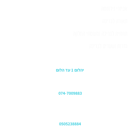
אביזרי נירוסטה
תאורה לבריכה
תחתית לבריכה ומשטחי החלקה
גדרות ושערים לבריכה
כתובת החנות
יהלום 1 עד הלום
משרדים
074-7009883
שירות לקוחות והזמנות
0505238884