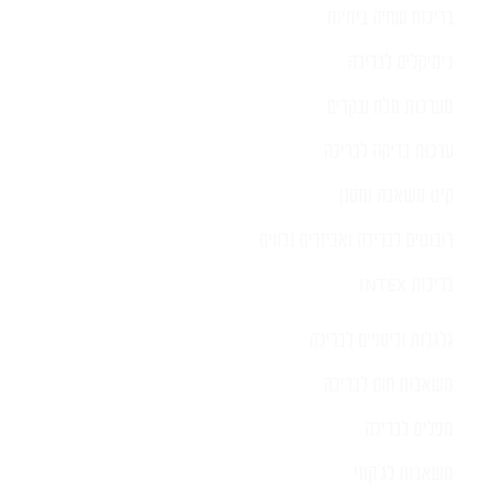
בריכות שחיה ביתיות
כימיקלים לבריכה
מערכות מלח ובקרים
ערכות בדיקה לבריכה
קיט משאבה ומסנן
רובוטים לבריכה ואביזרים נלווים
בריכות INTEX
גלגלות וכיסויים לבריכה
משאבות חום לבריכה
מפלים לבריכה
משאבות לג'קוזי