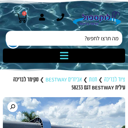
0
ציוד לבריכה
❯
חנות
❯
אביזרים BESTWAY
❯
סקימר לבריכה
עילית BESTWAY דגם 58233