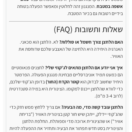
אשפה במטבח
. המנגנון זהה לחלוטין ומאפשר הפעלה בטוחה
בידיים רטובות גם בכיור המטבח.
שאלות ותשובות (FAQ)
האם הלחצן צורך חשמל או סוללות?
לא. הלחצן הוא מכאני.
האנרגיה היחידה היא הלחיצה של האצבע שלכם שדוחסת את
האוויר.
איך אני יודע אם הלחצן מתאים לג'קוזי שלי?
לחצנים פנאומטיים
הם כמעט תמיד אוניברסליים מבחינת מנגנון הפעולה. הפרמטר
היחיד שחשוב לבדוק הוא
קוטר הקדח (החור)
בדופן הג'קוזי שלכם,
כדי לוודא שהלחצן ייכנס למקומו. הצינורית היא במידה סטנדרטית
(לרוב 3-4 מ"מ).
הלחצן עובד קשה מדי, מה הבעיה?
אם צריך ללחוץ ממש חזק כדי
שהג'קוזי יידלק, ייתכן שיש חור קטן בצינורית האוויר ("בריחת
אוויר") או שהצינורית ארוכה מדי ומפותלת. החלפת הלחצן
והצינורית בסט חדש תפתור את הבעיה ותחזיר את ההפעלה להיות