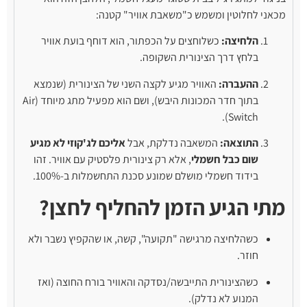
מכאני לחלוטין ומשמש כ"משאבת אוויר" קטנה:
הלחיצה:
כשלוחצים על הכפתור, הוא דוחף בועת אוויר
בלחץ דרך הצינורית השקופה.
ההעברה:
האוויר מגיע לקצה השני של הצינורית (שנמצא
בתוך חדר המכונות היבש), ושם הוא מפעיל מתג מיוחד (Air
Switch).
התוצאה:
המשאבה נדלקת, אבל
אליכם לג'קוזי לא מגיע
שום כבל חשמלי
, אלא רק צינורית פלסטיק עם אוויר. זהו
בידוד חשמלי מושלם שמונע סכנת התחשמלות ב-100%.
מתי הגיע הזמן להחליף לחצן?
כשהלחיצה מרגישה "תקועה", קשה, או שהקפיץ נשבר ולא
חוזר.
כשהצינורית התייבשה/נסדקה והאוויר בורח החוצה (ואז
המנוע לא נדלק).