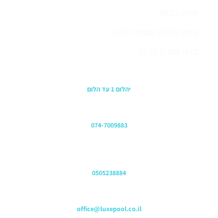
תאורה לבריכה
תחתית לבריכה ומשטחי החלקה
גדרות ושערים לבריכה
כתובת החנות
יהלום 1 עד הלום
משרדים
074-7009883
שירות לקוחות והזמנות
0505238884
כתובת דוא"ל
office@luxepool.co.il