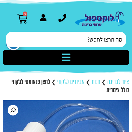
0
ציוד לבריכה
❯
חנות
❯
אביזרים לג'קוזי
❯
לחצן פנאומטי לג'קוזי
כולל צינורית