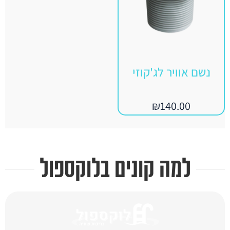
נשם אוויר לג'קוזי
₪
140.00
למה קונים בלוקספול