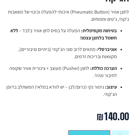
לחצן אוויר (Pneumatic Button) איכותי להפעלה וכיבוי של משאבות
ג'קוזי, ג'טים ומפוחים.
בטיחות מקסימלית:
הפעלה על בסיס לחץ אוויר בלבד –
ללא
חשמל בלחצן עצמו!
אוניברסלי:
מתאים לרוב סוגי הג'קוזי (ביתיים וציבוריים),
מקוואות ובריכות זרמים.
הערכה כוללת:
לחצן (Pusher) מעוצב + צינורית אוויר שקופה
לחיבור מהיר.
עיצוב:
גימור נקי (כרום/לבן – יש לוודא במלאי) המשתלב בדופן
הג'קוזי.
₪
140.00