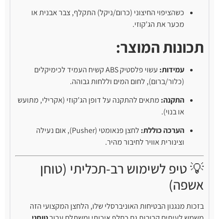
כשהציפוי החיצוני (כרום/ניקל) התקלף, צבר אבנית או
מכער את הג'קוזי.
תכונות המוצר:
עמידות:
עשוי פלסטיק ABS קשיח העמיד לכימיקלים
(כלור/ברום), לחום המים וללחות גבוהה.
התקנה:
מתאים להתקנה על דופן הג'קוזי (אקרילי, מתועש
או בנוי).
הערכה כוללת:
לחצן פנאומטי (Pusher), אום נעילה
וצינורית אוויר לחיבור מהיר.
💡 טיפ לשימוש רב-תכליתי (טוחן
אשפה)
בזכות מנגנון הבטיחות האוניברסלי שלו, הלחצן המקצועי הזה
משמש לעיתים קרובות גם כחלף איכותי ומשתלם עבור
טוחני