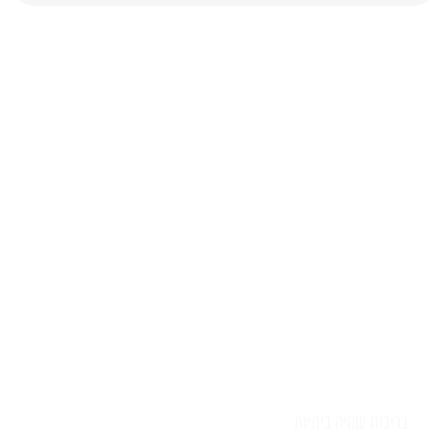
יש לכם שאלה?
השאירו לפרטים ונציג יחזור אליכם
בהקדם
בריכות שחיה ביתיות