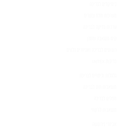
כימיקלים לבריכה
מערכות מלח ובקרים
ערכות בדיקה לבריכה
קיט משאבה ומסנן
רובוטים לבריכה ואביזרים נלווים
בריכות INTEX
גלגלות וכיסויים לבריכה
משאבות חום לבריכה
מפלים לבריכה
משאבות לג'קוזי
אביזרי נירוסטה