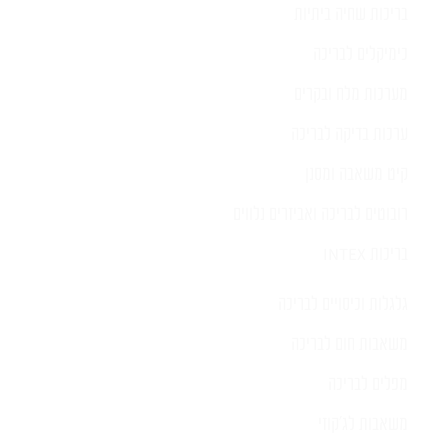
בריכות שחיה ביתיות
כימיקלים לבריכה
מערכות מלח ובקרים
ערכות בדיקה לבריכה
קיט משאבה ומסנן
רובוטים לבריכה ואביזרים נלווים
בריכות INTEX
גלגלות וכיסויים לבריכה
משאבות חום לבריכה
מפלים לבריכה
משאבות לג'קוזי