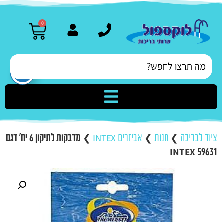
0
ציוד לבריכה
❯
חנות
❯
אביזרים INTEX
❯
מדבקות לתיקון 6 יח' דגם
59631 INTEX