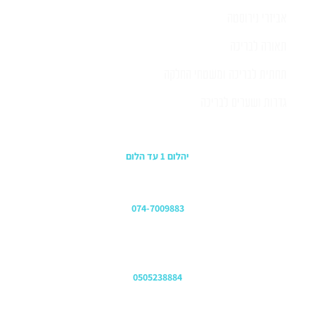
אביזרי נירוסטה
תאורה לבריכה
תחתית לבריכה ומשטחי החלקה
גדרות ושערים לבריכה
כתובת החנות
יהלום 1 עד הלום
משרדים
074-7009883
שירות לקוחות והזמנות
0505238884