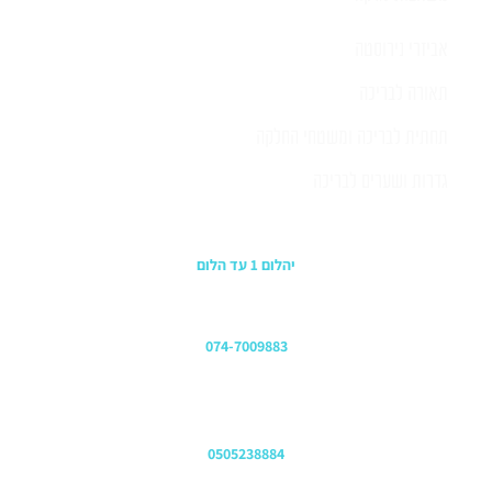
אביזרי נירוסטה
תאורה לבריכה
תחתית לבריכה ומשטחי החלקה
גדרות ושערים לבריכה
כתובת החנות
יהלום 1 עד הלום
משרדים
074-7009883
שירות לקוחות והזמנות
0505238884