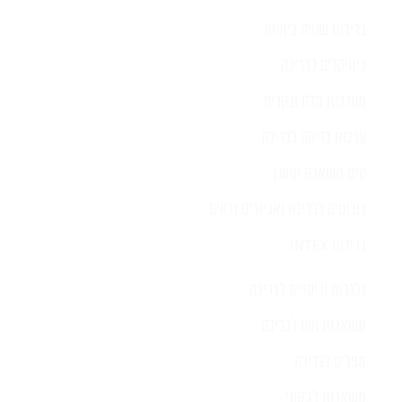
בריכות שחיה ביתיות
כימיקלים לבריכה
מערכות מלח ובקרים
ערכות בדיקה לבריכה
קיט משאבה ומסנן
רובוטים לבריכה ואביזרים נלווים
בריכות INTEX
גלגלות וכיסויים לבריכה
משאבות חום לבריכה
מפלים לבריכה
משאבות לג'קוזי