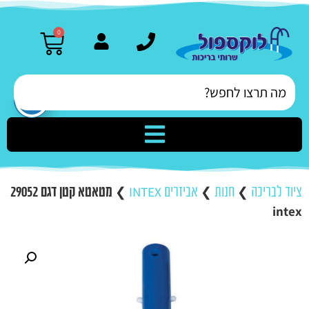
0
ציוד לבריכה
❯
חנות
❯
אביזרים INTEX
❯
מטאטא קטן דגם 29052
intex