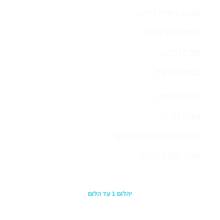
גלגלות וכיסויים לבריכה
משאבות חום לבריכה
מפלים לבריכה
משאבות לג'קוזי
אביזרי נירוסטה
תאורה לבריכה
תחתית לבריכה ומשטחי החלקה
גדרות ושערים לבריכה
כתובת החנות
יהלום 1 עד הלום