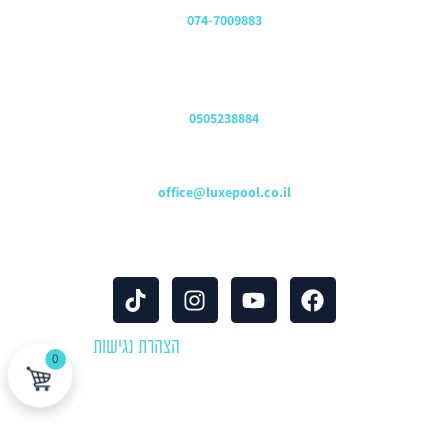
משרדים
074-7009883
שירות לקוחות והזמנות
0505238884
כתובת דוא"ל
office@luxepool.co.il
עקבו אחרינו
© כל הזכויות שמורות 2024 |
הצהרת נגישות
0
לוקספול שירותי בריכות | יבוא ושיווק אביזרים וציוד לבריכות שחייה