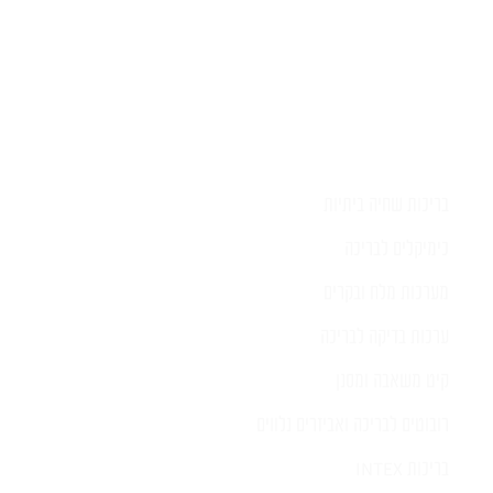
בריכות שחיה ביתיות
כימיקלים לבריכה
מערכות מלח ובקרים
ערכות בדיקה לבריכה
קיט משאבה ומסנן
רובוטים לבריכה ואביזרים נלווים
בריכות INTEX