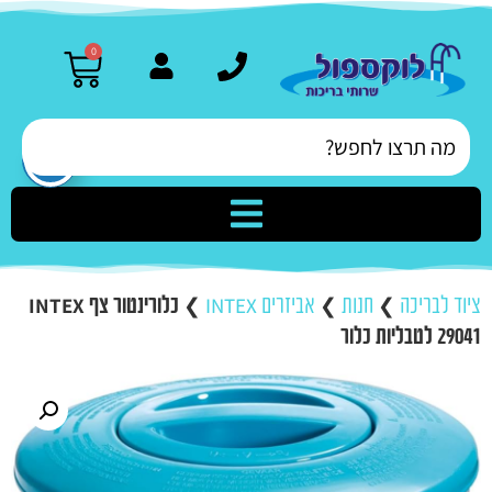
0
ציוד לבריכה
❯
חנות
❯
אביזרים INTEX
❯
כלורינטור צף INTEX
29041 לטבליות כלור