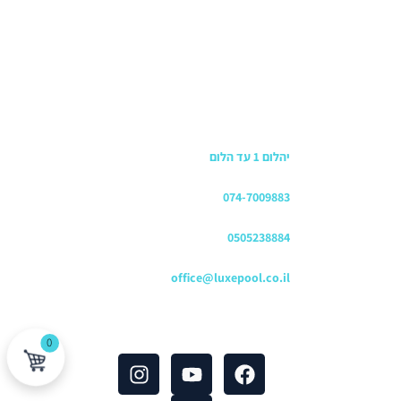
כתובת החנות
יהלום 1 עד הלום
משרדים
074-7009883
שירות לקוחות והזמנות
0505238884
כתובת דוא"ל
office@luxepool.co.il
עקבו אחרינו
0