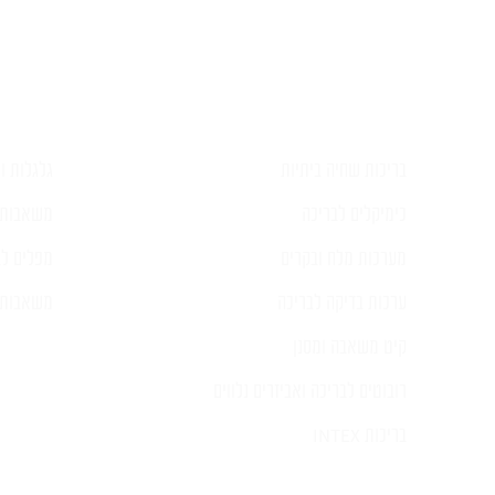
בריכות שחיה ביתיות
גלגלות וכ
כימיקלים לבריכה
משאבות 
מערכות מלח ובקרים
מפלים לב
ערכות בדיקה לבריכה
משאבות ל
קיט משאבה ומסנן
רובוטים לבריכה ואביזרים נלווים
בריכות INTEX