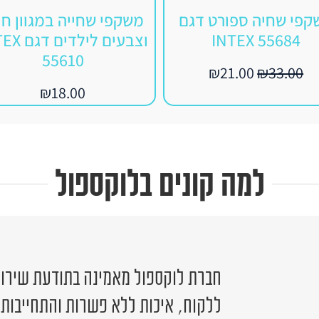
קפי שחיה ספורט דגם
משקפי שחייה במגוון חי
INTEX 55684
וצבעים לילדי
55610
₪
21.00
₪
33.00
₪
18.00
למה קונים בלוקספול
חברת לוקספול מאמינה בתודעת שירות 
ללקוח, איכות ללא פשרות והתחייבות