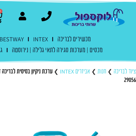
0
מכשירים לבריכה
INTEX
BESTWAY
מכסים | מערכות סגירה לתאי גלילה | נירוסטה
ג'
ציוד לבריכה
❯
חנות
❯
אביזרים INTEX
❯
29056