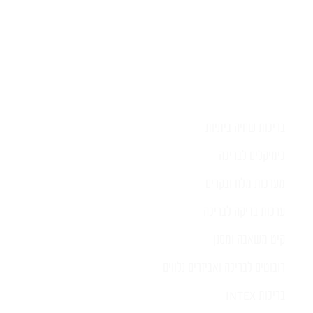
בריכות שחיה ביתיות
כימיקלים לבריכה
מערכות מלח ובקרים
ערכות בדיקה לבריכה
קיט משאבה ומסנן
רובוטים לבריכה ואביזרים נלווים
בריכות INTEX