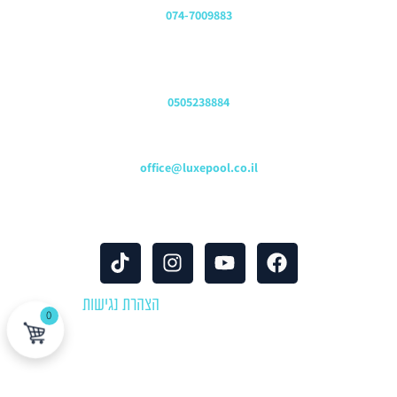
074-7009883
שירות לקוחות והזמנות
0505238884
כתובת דוא"ל
office@luxepool.co.il
עקבו אחרינו
© כל הזכויות שמורות 2024 |
הצהרת נגישות
0
לוקספול שירותי בריכות | יבוא ושיווק אביזרים וציוד לבריכות שחייה