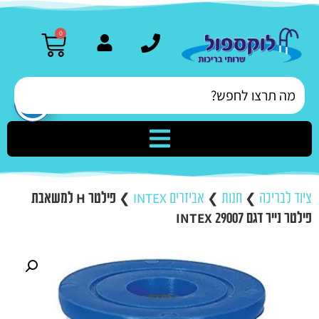
0
ציוד לבריכה
❯
חנות
❯
אביזרים INTEX
❯
פילטר H למשאבת
פילטר נייר דגם 29007 INTEX