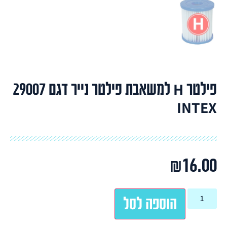
פילטר H למשאבת פילטר נייר דגם 29007
INTEX
₪
16.00
הוספה לסל