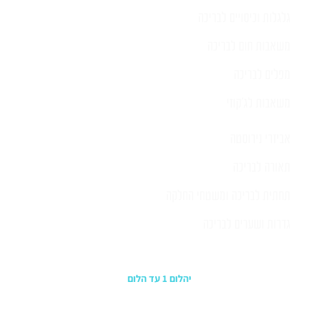
גלגלות וכיסויים לבריכה
משאבות חום לבריכה
מפלים לבריכה
משאבות לג'קוזי
אביזרי נירוסטה
תאורה לבריכה
תחתית לבריכה ומשטחי החלקה
גדרות ושערים לבריכה
כתובת החנות
יהלום 1 עד הלום
משרדים