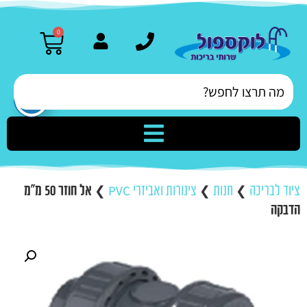
0
ציוד לבריכה
❯
חנות
❯
צינורות ואביזרי PVC
❯
אל חוזר 50 מ”מ
הדבקה