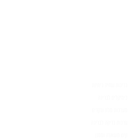
בריכות שחיה ביתיות
כימיקלים לבריכה
מערכות מלח ובקרים
ערכות בדיקה לבריכה
קיט משאבה ומסנן