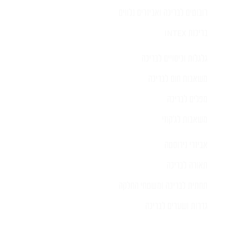
רובוטים לבריכה ואביזרים נלווים
בריכות INTEX
גלגלות וכיסויים לבריכה
משאבות חום לבריכה
מפלים לבריכה
משאבות לג'קוזי
אביזרי נירוסטה
תאורה לבריכה
תחתית לבריכה ומשטחי החלקה
גדרות ושערים לבריכה