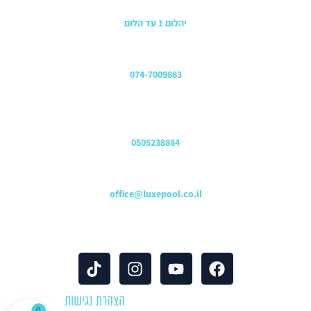
כתובת החנות
יהלום 1 עד הלום
משרדים
074-7009883
שירות לקוחות והזמנות
0505238884
כתובת דוא"ל
office@luxepool.co.il
עקבו אחרינו
© כל הזכויות שמורות 2024 |
הצהרת נגישות
0