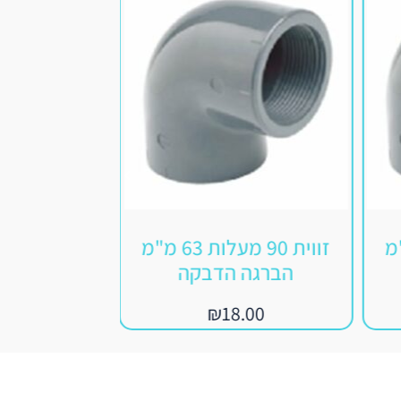
 50 מ"מ
זווית 90 מעלות 63 מ"מ
הברגה הדבקה
מ"מ ה
.00
₪
18.00