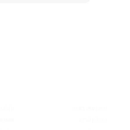
השאירו ל
בריכות שחיה ביתיות
גלגלות וכ
כימיקלים לבריכה
משאבות 