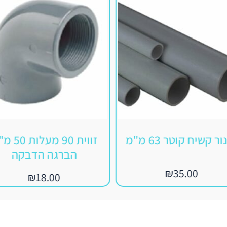
ר קשיח קוטר 63 מ"מ
זווית 90 מעלות
הברגה הדבקה
₪
35.00
₪
18.00