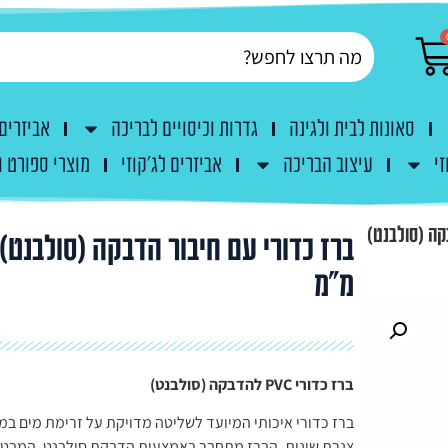
סאונות לבית ולגינה
גדרות וכיסויים לבריכה
אביזרים
זי
עיצוב הבריכה
אביזרים לג'קוזי
מוצרי ספורט ו
קה (סולבנט)
מ"מ
ברז כדורי PVC להדבקה (סולבנט)
ברז כדורי איכותי המיועד לשליטה מדויקת על זרימת מים במ
צנרת שונות. הברז מתחבר באמצעות הדבקת סולבנט, המבט