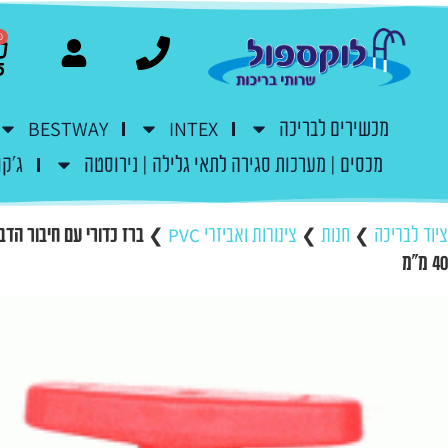
0
מכשירים לבריכה
INTEX
BESTWAY
מכסים | מערכות סגירה לתאי גלילה | נירוסטה
ג'קו
ציוד לבריכה
❯
חנות
❯
צינורות ואביזרי PVC
❯
ברז כדורי עם חיבור הדב
40 מ"מ