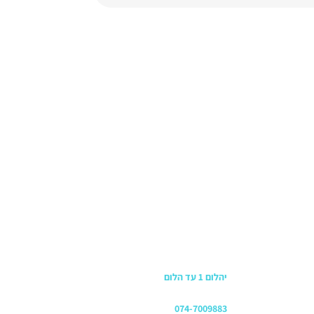
כתובת החנות
יהלום 1 עד הלום
משרדים
074-7009883