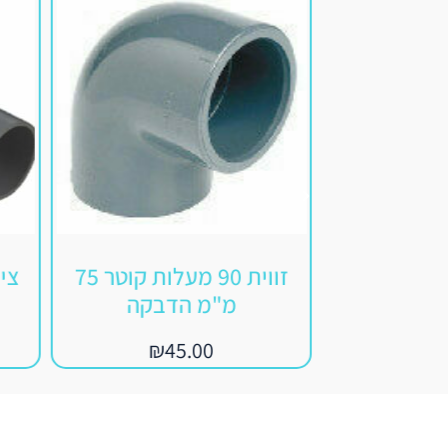
זווית 90 מעלות קוטר 75
צינו
מ"מ הדבקה
₪
1
₪
45.00