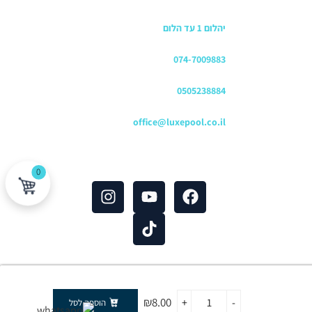
כתובת החנות
יהלום 1 עד הלום
משרדים
074-7009883
שירות לקוחות והזמנות
0505238884
כתובת דוא"ל
office@luxepool.co.il
עקבו אחרינו
0
 פרטיות
|
תנאי שימוש
₪
8.00
+
-
הוספה לסל