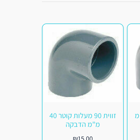
 50 מ"מ
זווית 90 מעלות קוטר 40
מ"מ הדבקה
הדב
.00
₪
15.00