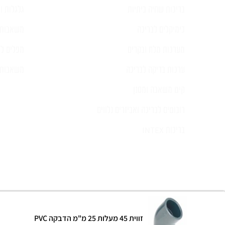
בריכות שחיה ביתיות
גלגלות וכ
כימיקלים לבריכה
משאבות 
מערכות מלח ובקרים
מפלים לב
ערכות בדיקה לבריכה
משאבות ל
קיט משאבה ומסנן
רובוטים לבריכה ואביזרים נלווים
בריכות INTEX
© כל הזכויות שמורות 2024 |
הצהרת נגישות
לוקספול שירותי בריכ
זווית 45 מעלות 25 מ"מ הדבקה PVC