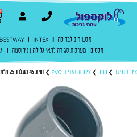
0
מכשירים לבריכה
INTEX
BESTWAY
מכסים | מערכות סגירה לתאי גלילה | נירוסטה
ג'
ציוד לבריכה
❯
חנות
❯
צינורות ואביזרי PVC
❯
זווית 45 מעלות 25 מ"מ הדבקה PVC