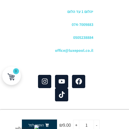
כתובת החנות
יהלום 1 עד הלום
משרדים
074-7009883
שירות לקוחות והזמנות
0505238884
כתובת דוא"ל
office@luxepool.co.il
עקבו אחרינו
0
 פרטיות
|
תנאי שימוש
₪
9.00
+
-
הוספה לסל