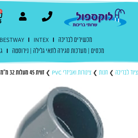
0
מכשירים לבריכה
INTEX
BESTWAY
מכסים | מערכות סגירה לתאי גלילה | נירוסטה
ג'
ציוד לבריכה
❯
חנות
❯
צינורות ואביזרי PVC
❯
זווית 45 מעלות 32 מ"מ הדבקה PVC