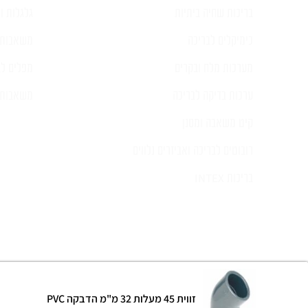
בריכות שחיה ביתיות
גלגלות וכ
כימיקלים לבריכה
משאבות 
מערכות מלח ובקרים
מפלים לב
ערכות בדיקה לבריכה
משאבות ל
קיט משאבה ומסנן
רובוטים לבריכה ואביזרים נלווים
בריכות INTEX
© כל הזכויות שמורות 2024 |
הצהרת נגישות
לוקספול שירותי בריכ
זווית 45 מעלות 32 מ"מ הדבקה PVC