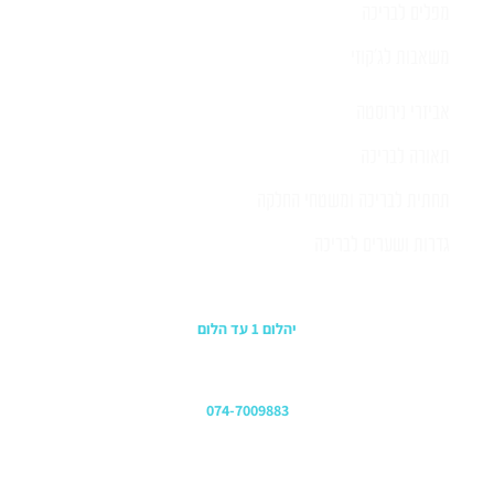
מפלים לבריכה
משאבות לג'קוזי
אביזרי נירוסטה
תאורה לבריכה
תחתית לבריכה ומשטחי החלקה
גדרות ושערים לבריכה
כתובת החנות
יהלום 1 עד הלום
משרדים
074-7009883