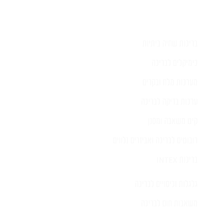
בריכות שחיה ביתיות
כימיקלים לבריכה
מערכות מלח ובקרים
ערכות בדיקה לבריכה
קיט משאבה ומסנן
רובוטים לבריכה ואביזרים נלווים
בריכות INTEX
גלגלות וכיסויים לבריכה
משאבות חום לבריכה