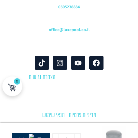
שירות לקוחות והזמנות
0505238884
כתובת דוא"ל
office@luxepool.co.il
עקבו אחרינו
© כל הזכויות שמורות 2024 |
הצהרת נגישות
0
לוקספול שירותי בריכות | יבוא ושיווק אביזרים וציוד לבריכות שחייה
מדיניות פרטיות
|
תנאי שימוש