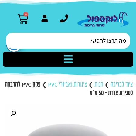
0
ציוד לבריכה
❯
חנות
❯
צינורות ואביזרי PVC
❯
פקק PVC להדבקה
לסגירת צנרת – 50 מ"מ