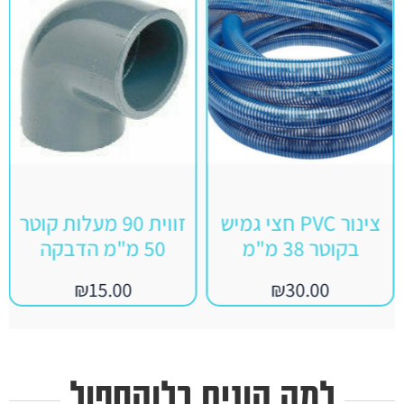
צינור PVC חצי גמיש
זווית 90 מעלות קוטר
בקוטר 38 מ"מ
50 מ"מ הדבקה
₪
15.00
₪
30.00
למה קונים בלוקספול