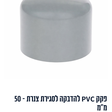
פקק PVC להדבקה לסגירת צנרת – 50
מ"מ