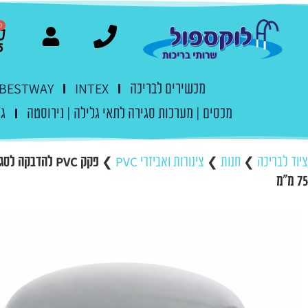
0
מכשירים לבריכה
INTEX
BESTWAY
מכסים | מערכות סגירה לתאי גלילה | נירוסטה
ג'
ציוד לבריכה
❯
חנות
❯
צינורות ואביזרי PVC
❯
פקק PVC להדבקה 
75 מ"מ