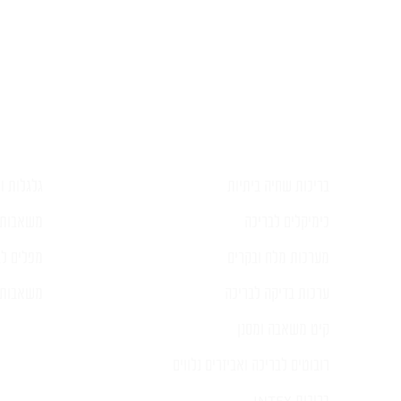
השאירו ל
בריכות שחיה ביתיות
גלגלות וכ
כימיקלים לבריכה
משאבות 
מערכות מלח ובקרים
מפלים לב
ערכות בדיקה לבריכה
משאבות ל
קיט משאבה ומסנן
רובוטים לבריכה ואביזרים נלווים
בריכות INTEX