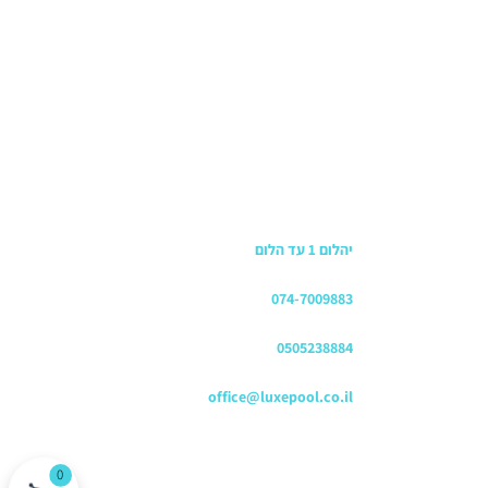
כתובת החנות
יהלום 1 עד הלום
משרדים
074-7009883
שירות לקוחות והזמנות
0505238884
כתובת דוא"ל
office@luxepool.co.il
עקבו אחרינו
0