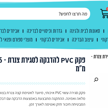
סאונות לבית ולגינה
גדרות וכיסויים לבריכה
אביזרים לבר
קוזי
עיצוב הבריכה
אביזרים לג'קוזי
מוצרי ספורט ופנאי לג
לסגירת צנרת –
פקק PVC להדב
מ"מ
פקק סגירה עשוי PVC איכותי, מיועד לאטימת קצה צנרת בצו
מלאה ואמינה. ההתקנה מתבצעת באמצעות הדבקה עם דבק יי
המבטיחה חיבור חזק ואטימה לאורך זמן.