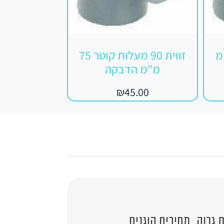
 90 מ"מ
זווית 90 מעלות קוטר 75
צינו
מ"מ הדבקה
38 מ"מ
.00
₪
45.00
גבוה, מחירים הוגנים