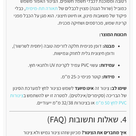
רטובה ומסוכנת לכבלי חשמל חשופים. הצינור האפור משמש
כמוביל (שרוול הגנה) מצוין לכבלים של
תאורה תת-מימית
, כבלי
פיקוד של משאבות מינון, או חיווט חיצוני. הוא מגן על הכבל מפני
קרינת שמש, מכרסמים ושחיקה מכנית.
תכונות המוצר:
מבנה:
דופן פנימית חלקה לזרימה טובה (יחסית לשרשור),
ודופן חיצונית גלית לחוזק וגמישות.
עמידות:
עשוי PVC עמיד לקרינת UV ולתנאי חוץ.
מידות:
קוטר פנימי כ-25 מ"מ.
שימו לב:
צינור זה
אינו מיועד
לשמש כצינור לחץ למערכת הסינון
של הבריכה (סקימרים/אינלטים). למטרה זו יש להשתמש ב
צינורות
PVC לחץ 50 מ"מ
או בצינורות 32/38 מ"מ ייעודיים.
4. שאלות ותשובות (FAQ)
איך מחברים את הצינור?
מכיוון שזהו צינור גמיש ולא צינור