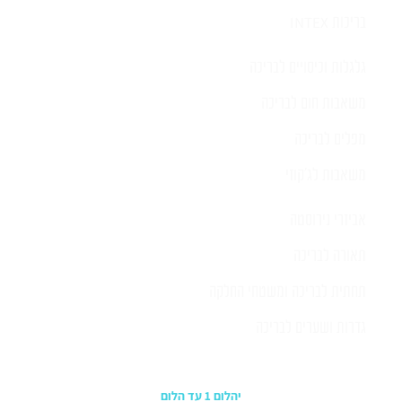
בריכות INTEX
גלגלות וכיסויים לבריכה
משאבות חום לבריכה
מפלים לבריכה
משאבות לג'קוזי
אביזרי נירוסטה
תאורה לבריכה
תחתית לבריכה ומשטחי החלקה
גדרות ושערים לבריכה
כתובת החנות
יהלום 1 עד הלום