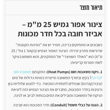
תיאור מוצר
צינור אפור גמיש 25 מ"מ –
אביזר חובה בכל חדר מכונות
כשבונים או מתחזקים בריכה, תמיד יש את "הפינות הקטנות"
שדורשות פתרון יצירתי. הצינור האפור הגמיש (בקוטר 1 צול / 25
מ"מ) הוא "האולר השוויצרי" של המתקינים, והוא משמש בעיקר
לשתי מטרות קריטיות:
1. ניקוז משאבות חום (Heat Pumps):
התקנתם
משאבת חום
לבריכה
? בקיץ ובחורף המשאבה מייצרת כמויות גדולות של מים
(עיבוי/קונדנס) שנוזלים לתחתית המכשיר. כדי למנוע שלוליות בוץ
ורטיבות בחדר המכונות, מחברים את הצינור הגמיש הזה ליציאת
הניקוז של המשאבה ומובילים את המים בנוחות לביוב או לגינה.
2. הגנה על כבלי חשמל (Conduit):
חדר המכונות הוא סביבה