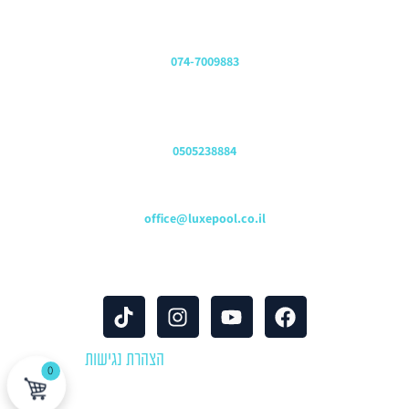
משרדים
074-7009883
שירות לקוחות והזמנות
0505238884
כתובת דוא"ל
office@luxepool.co.il
עקבו אחרינו
© כל הזכויות שמורות 2024 |
הצהרת נגישות
0