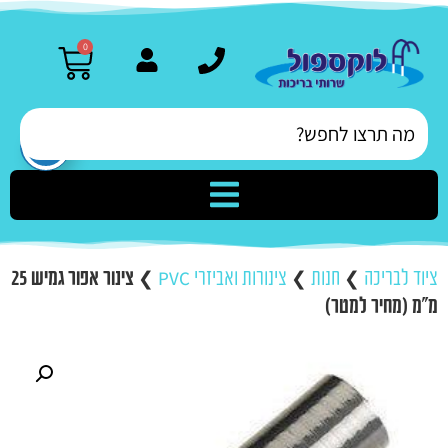
0
ציוד לבריכה
❯
חנות
❯
צינורות ואביזרי PVC
❯
צינור אפור גמיש 25
מ"מ (מחיר למטר)