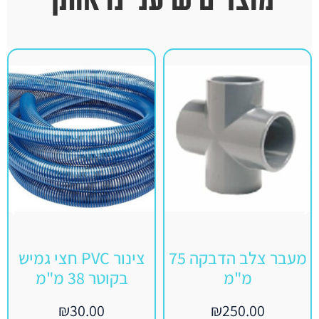
מעבר צלב הדבקה 75
צינור PVC חצי גמיש
מ"מ
בקוטר 38 מ"מ
₪
30.00
₪
250.00