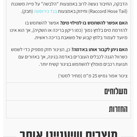
הדבקה, החיבור נעשה לרוב באמצעות "הלבשה" על פייה משוננת
(Raccord Hose Tail) וחיזוק באמצעות
בנד נירוסטה
(חבק).
האם אפשר להשתמש בו למילוי מים?
אפשר להשתמש בו
להזרמת מים בלחץ נמוך (כמו ריקון בריכה או השקיה), אך הוא אינו
מיועד לעמוד בלחץ קבוע של משאבת בריכה ראשית.
האם ניתן לקבור אותו באדמה?
כן, הצינור חזק מספיק כדי לשמש
כשרוול הגנה לכבלים העוברים באדמה בגינה, אך באזורים עם
תנועת רכבים מומלץ להשתמש בצינור קשיח יותר.
צינור אפור גמיש 25 מ"מ (מחיר למטר)
משלוחים
החזרות
מוצרים שיעניינו אותך