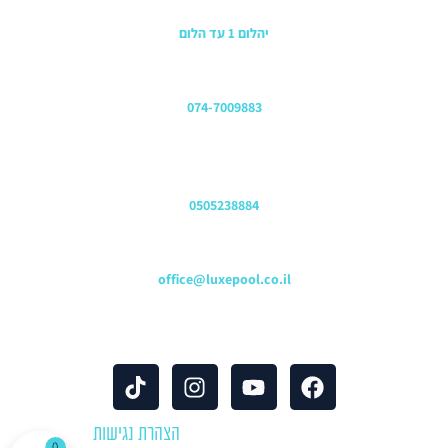
כתובת החנות
יהלום 1 עד הלום
משרדים
074-7009883
שירות לקוחות והזמנות
0505238884
כתובת דוא"ל
office@luxepool.co.il
עקבו אחרינו
© כל הזכויות שמורות 2024 |
הצהרת נגישות
0