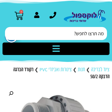
0
ציוד לבריכה
❯
חנות
❯
צינורות ואביזרי PVC
❯
רקורד הברגה
הדבקה 50/2