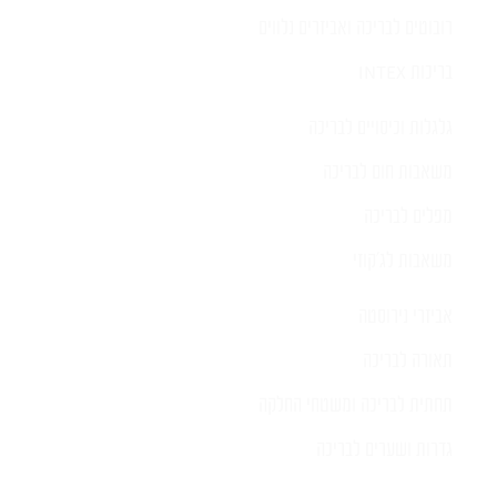
רובוטים לבריכה ואביזרים נלווים
בריכות INTEX
גלגלות וכיסויים לבריכה
משאבות חום לבריכה
מפלים לבריכה
משאבות לג'קוזי
אביזרי נירוסטה
תאורה לבריכה
תחתית לבריכה ומשטחי החלקה
גדרות ושערים לבריכה