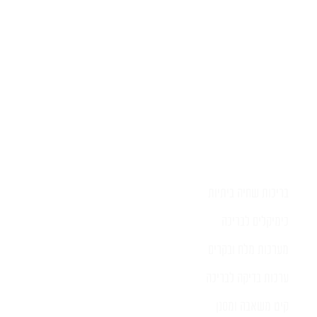
בריכות שחיה ביתיות
כימיקלים לבריכה
מערכות מלח ובקרים
ערכות בדיקה לבריכה
קיט משאבה ומסנן