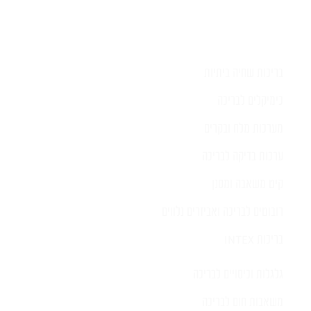
בריכות שחיה ביתיות
כימיקלים לבריכה
מערכות מלח ובקרים
ערכות בדיקה לבריכה
קיט משאבה ומסנן
רובוטים לבריכה ואביזרים נלווים
בריכות INTEX
גלגלות וכיסויים לבריכה
משאבות חום לבריכה