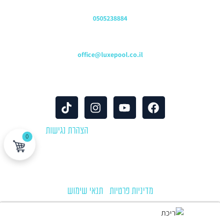
שירות לקוחות והזמנות
0505238884
כתובת דוא"ל
office@luxepool.co.il
עקבו אחרינו
© כל הזכויות שמורות 2024 |
הצהרת נגישות
0
לוקספול שירותי בריכות | יבוא ושיווק אביזרים וציוד לבריכות שחייה
מדיניות פרטיות
|
תנאי שימוש