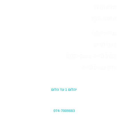
מפלים לבריכה
משאבות לג'קוזי
אביזרי נירוסטה
תאורה לבריכה
תחתית לבריכה ומשטחי החלקה
גדרות ושערים לבריכה
כתובת החנות
יהלום 1 עד הלום
משרדים
074-7009883