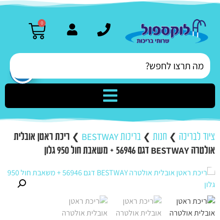
0
ציוד לבריכה
❯
חנות
❯
בריכות BESTWAY
❯
ריכת ראטן אובלית
אולטרה BESTWAY דגם 56946 + משאבת חול 950 גלון