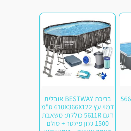
 מלבנית 56623
בריכת BESTWAY אובלית
דמוי עץ 610X366X122 ס"מ
דגם 5611R כוללת: משאבת
גל
1500 גלון פילטר + סולם
99.00