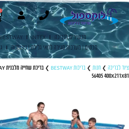
0
מכשירים לבריכה
INTEX
BESTWAY
מכסים | מערכות סגירה לתאי גלילה | נירוסטה
ג'
ציוד לבריכה
❯
חנות
❯
בריכות BESTWAY
❯
בריכת 
56405 400X211X81