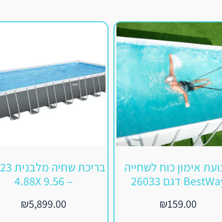
עת אימון כוח לשחייה
בריכת שחיה
BestW דגם 26033
– 9.56 4.88X
₪
5,899.00
₪
159.00