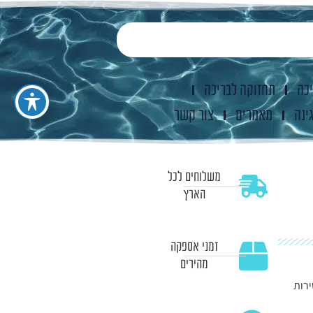
יכה
תחזוקה לבריכה
ינה
מאמרים
צור קשר
משלוחים לכל
הארץ
זמני אספקה
מהירים
אי 400X211X81 ס"מ דגם 56405 ישירות