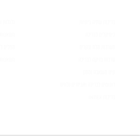
בריכות שחיה ביתיות
גלגלות וכ
כימיקלים לבריכה
משאבות 
מערכות מלח ובקרים
מפלים לב
ערכות בדיקה לבריכה
משאבות ל
קיט משאבה ומסנן
רובוטים לבריכה ואביזרים נלווים
בריכות INTEX