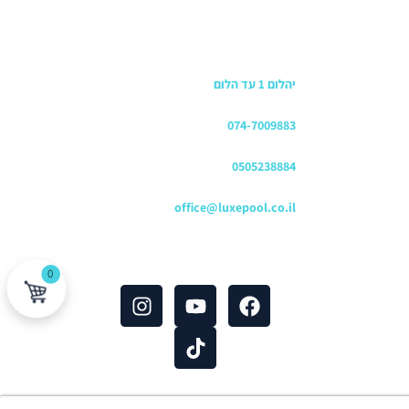
כתובת החנות
יהלום 1 עד הלום
משרדים
074-7009883
שירות לקוחות והזמנות
0505238884
כתובת דוא"ל
office@luxepool.co.il
עקבו אחרינו
0