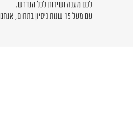
לכם מענה ושירות לכל הנדרש.
עם מעל 15 שנות ניסיון בתחום, אנחנו כאן לשירותכם.
יש לכם שאלה?
פרטים ונציג יחזור אליכם בהקדם