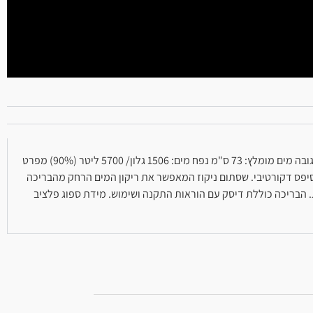
מידות אורך מדופן לדופן: 400 ס"מ רוחב מדופן לדופן: 211 ס"מ אורך מתומך לתומך: 466 ס"מ רוחב מתומך לתומך: 276 ס"מ גובה הבריכה: 81 ס"מ גובה מים מומלץ: 73 ס"מ נפח מים: 1506 גלון/ 5700 ליטר (90%) מפרט
כה קיים הדפס פסיפס דקורטיבי. שסתום ניקוז המאפשר את ריקון המים הרחק מהבריכה
צינור משקל הבריכה: 33 ק"ג גודל האריזה: 106X36X31 ס"מ התקנה הבריכה קלה להרכבה ולפירוק. זמן הרכבה משוער: כ 30 דקות. הבריכה כוללת דיסק עם הוראות התקנה ושימוש. מידת ספוג פלציב