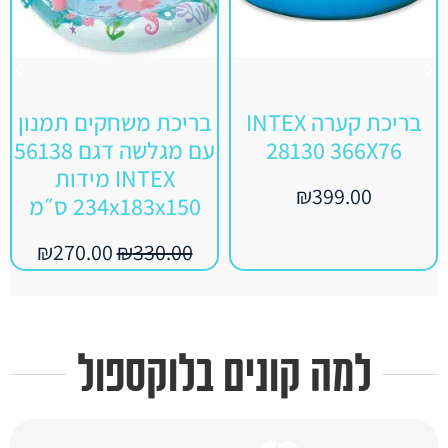
בריכת קערה INTEX
בריכת משחקים תמנון
28130 366X76
עם מגלשה דגם 56138
INTEX מידות
₪
399.00
234x183x150 ס״מ
₪
270.00
₪
330.00
למה קונים בלוקספול