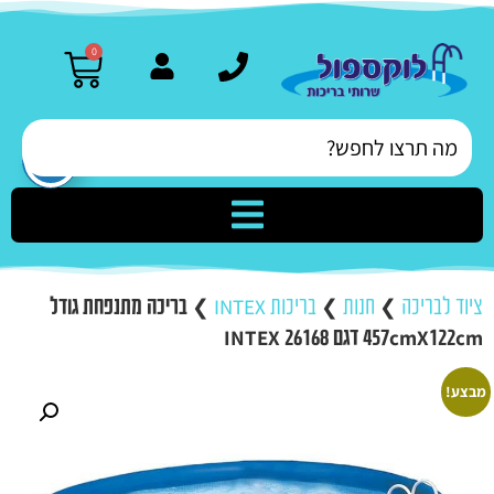
0
ציוד לבריכה
❯
חנות
❯
בריכות INTEX
❯
בריכה מתנפחת גודל
457cmX122cm דגם 26168 INTEX
מבצע!