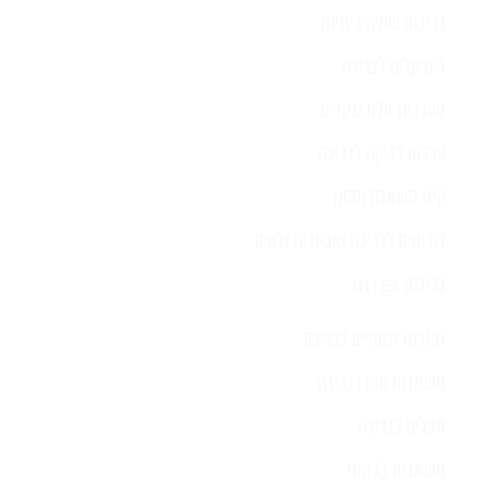
בריכות שחיה ביתיות
כימיקלים לבריכה
מערכות מלח ובקרים
ערכות בדיקה לבריכה
קיט משאבה ומסנן
רובוטים לבריכה ואביזרים נלווים
בריכות INTEX
גלגלות וכיסויים לבריכה
משאבות חום לבריכה
מפלים לבריכה
משאבות לג'קוזי