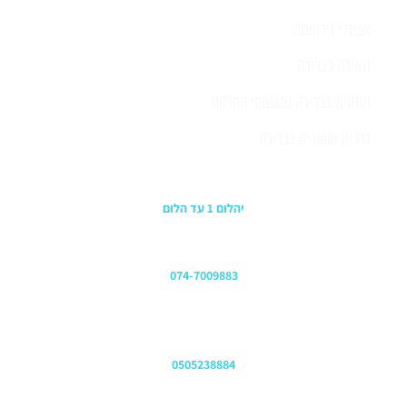
אביזרי נירוסטה
תאורה לבריכה
תחתית לבריכה ומשטחי החלקה
גדרות ושערים לבריכה
כתובת החנות
יהלום 1 עד הלום
משרדים
074-7009883
שירות לקוחות והזמנות
0505238884