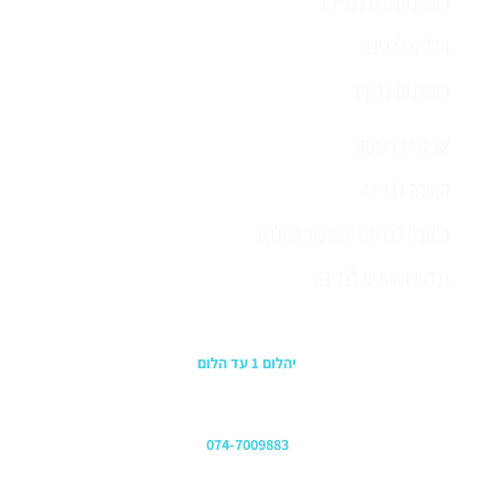
משאבות חום לבריכה
מפלים לבריכה
משאבות לג'קוזי
אביזרי נירוסטה
תאורה לבריכה
תחתית לבריכה ומשטחי החלקה
גדרות ושערים לבריכה
כתובת החנות
יהלום 1 עד הלום
משרדים
074-7009883