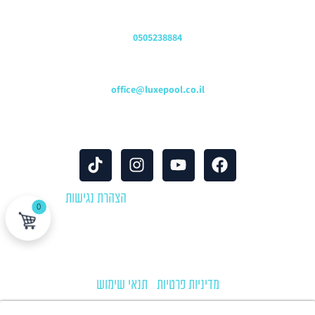
שירות לקוחות והזמנות
0505238884
כתובת דוא"ל
office@luxepool.co.il
עקבו אחרינו
© כל הזכויות שמורות 2024 |
הצהרת נגישות
0
לוקספול שירותי בריכות | יבוא ושיווק אביזרים וציוד לבריכות שחייה
מדיניות פרטיות
|
תנאי שימוש