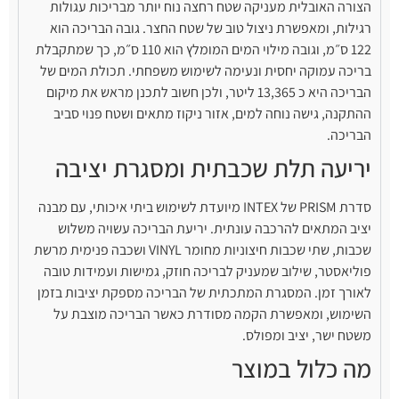
הצורה האובלית מעניקה שטח רחצה נוח יותר מבריכות עגולות
רגילות, ומאפשרת ניצול טוב של שטח החצר. גובה הבריכה הוא
122 ס״מ, וגובה מילוי המים המומלץ הוא 110 ס״מ, כך שמתקבלת
בריכה עמוקה יחסית ונעימה לשימוש משפחתי. תכולת המים של
הבריכה היא כ 13,365 ליטר, ולכן חשוב לתכנן מראש את מיקום
ההתקנה, גישה נוחה למים, אזור ניקוז מתאים ושטח פנוי סביב
הבריכה.
יריעה תלת שכבתית ומסגרת יציבה
סדרת PRISM של INTEX מיועדת לשימוש ביתי איכותי, עם מבנה
יציב המתאים להרכבה עונתית. יריעת הבריכה עשויה משלוש
שכבות, שתי שכבות חיצוניות מחומר VINYL ושכבה פנימית מרשת
פוליאסטר, שילוב שמעניק לבריכה חוזק, גמישות ועמידות טובה
לאורך זמן. המסגרת המתכתית של הבריכה מספקת יציבות בזמן
השימוש, ומאפשרת הקמה מסודרת כאשר הבריכה מוצבת על
משטח ישר, יציב ומפולס.
מה כלול במוצר