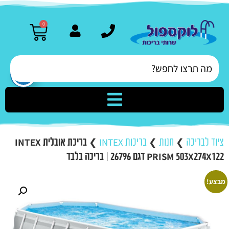
0
ציוד לבריכה
❯
חנות
❯
בריכות INTEX
❯
בריכת אובלית INTEX
PRISM 503X274X122 דגם 26796 | בריכה בלבד
מבצע!