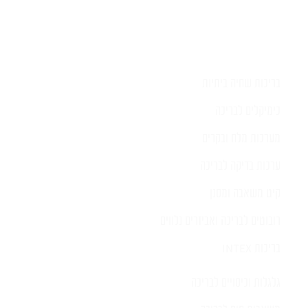
בריכות שחיה ביתיות
כימיקלים לבריכה
מערכות מלח ובקרים
ערכות בדיקה לבריכה
קיט משאבה ומסנן
רובוטים לבריכה ואביזרים נלווים
בריכות INTEX
גלגלות וכיסויים לבריכה