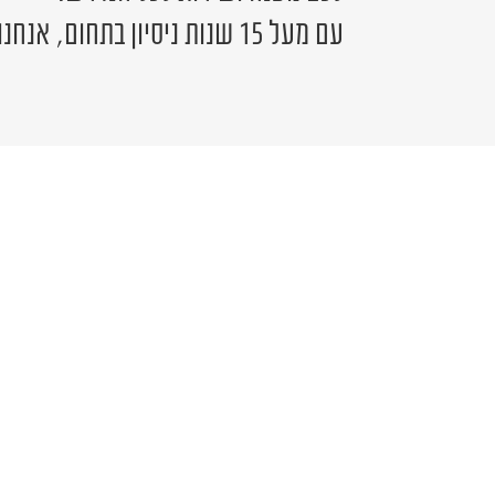
עם מעל 15 שנות ניסיון בתחום, אנחנו כאן לשירותכם.
יש לכם שאלה?
פרטים ונציג יחזור אליכם בהקדם