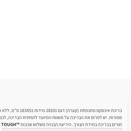
בריכת אינטקס מתנפחת (קערה) דגם 28101 מידות 183X51 ס"מ, ללא משאבה ופילטר. בריכות הקערה של אינטקס מדגמי
ספורות. יש לפרוס את הבריכה על משטח המיועד לתחתית הבריכה, לנפח 
חורים בבריכה במידת הצורך. היריעה הבנויה משלוש שכבות
™SUPR TOUGH