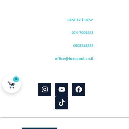
כתובת החנות
יהלום 1 עד הלום
משרדים
074-7009883
שירות לקוחות והזמנות
0505238884
כתובת דוא"ל
office@luxepool.co.il
עקבו אחרינו
0