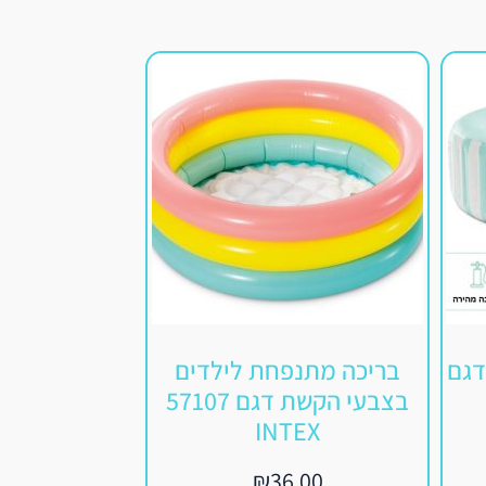
דגם
בריכה מתנפחת לילדים
מפל
בצבעי הקשת דגם 57107
28090 INTEX אינטקס
INTEX
0.00
₪
36.00