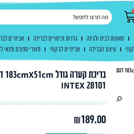
סאונות לבית ולגינה
גדרות וכיסויים לבריכה
אביזרים לבר
קוזי
עיצוב הבריכה
אביזרים לג'קוזי
מוצרי ספורט ופנאי לג
בריכת קערה גודל 183cmX51cm דגם
בריכת קערה ג
INTEX 28101
₪
189.00