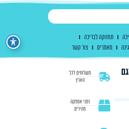
יכה
תחזוקה לבריכה
ינה
מאמרים
צור קשר
ודל 183cmX51cm דגם
משלוחים לכל
הארץ
זמני אספקה
מהירים