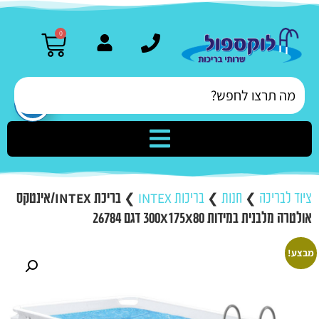
0
ציוד לבריכה
❯
חנות
❯
בריכות INTEX
❯
בריכת INTEX/אינטקס
אולטרה מלבנית במידות 300X175X80 דגם 26784
מבצע!