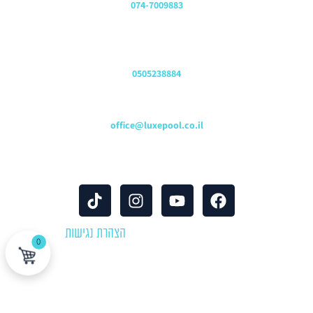
074-7009883
שירות לקוחות והזמנות
0505238884
כתובת דוא"ל
office@luxepool.co.il
עקבו אחרינו
© כל הזכויות שמורות 2024 |
הצהרת נגישות
0
לוקספול שירותי בריכות | יבוא ושיווק אביזרים וציוד לבריכות שחייה