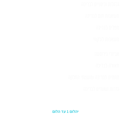
גלגלות וכיסויים לבריכה
משאבות חום לבריכה
מפלים לבריכה
משאבות לג'קוזי
אביזרי נירוסטה
תאורה לבריכה
תחתית לבריכה ומשטחי החלקה
גדרות ושערים לבריכה
כתובת החנות
יהלום 1 עד הלום
משרדים