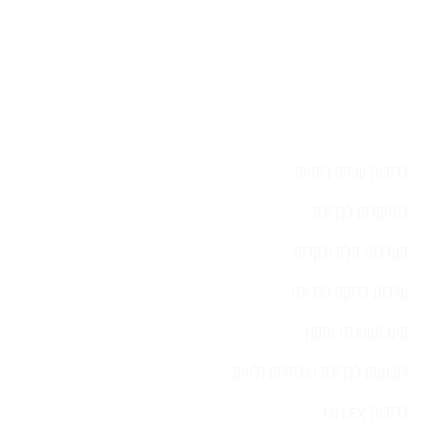
בריכות שחיה ביתיות
כימיקלים לבריכה
מערכות מלח ובקרים
ערכות בדיקה לבריכה
קיט משאבה ומסנן
רובוטים לבריכה ואביזרים נלווים
בריכות INTEX