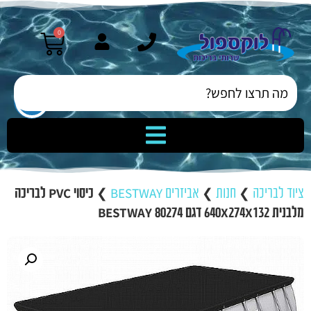
0
ציוד לבריכה
❯
חנות
❯
אביזרים BESTWAY
❯
כיסוי PVC לבריכה
מלבנית 640X274X132 דגם BESTWAY 80274