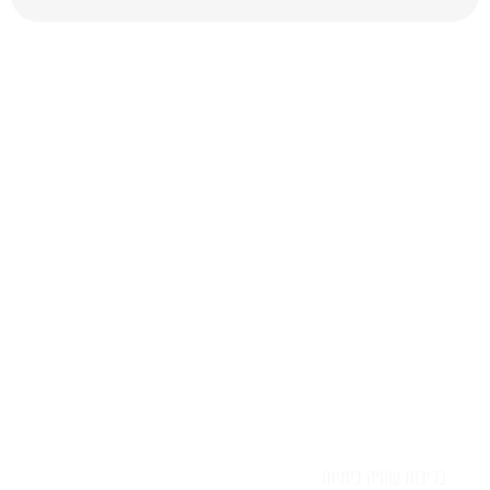
יש לכם שאלה?
השאירו לפרטים ונציג יחזור אליכם
בהקדם
בריכות שחיה ביתיות