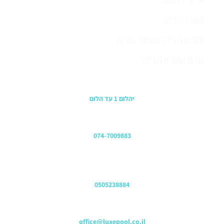
אביזרי נירוסטה
תאורה לבריכה
תחתית לבריכה ומשטחי החלקה
גדרות ושערים לבריכה
כתובת החנות
יהלום 1 עד הלום
משרדים
074-7009883
שירות לקוחות והזמנות
0505238884
כתובת דוא"ל
office@luxepool.co.il