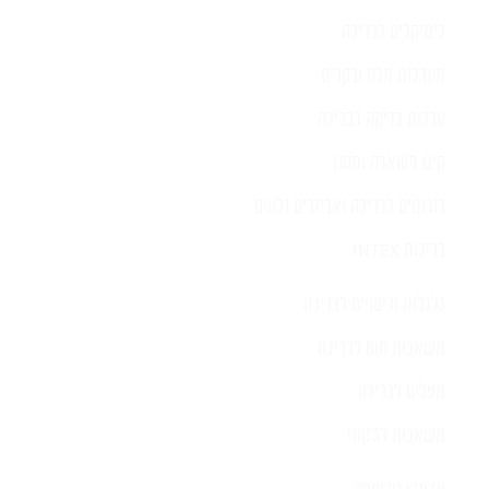
כימיקלים לבריכה
מערכות מלח ובקרים
ערכות בדיקה לבריכה
קיט משאבה ומסנן
רובוטים לבריכה ואביזרים נלווים
בריכות INTEX
גלגלות וכיסויים לבריכה
משאבות חום לבריכה
מפלים לבריכה
משאבות לג'קוזי