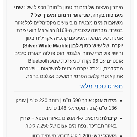
היתרון העצום של דגם זה טמון ב"מוח" הכפול שלו:
שתי
מערכות בקרה, שני גופי חימום ומערך של 7
משאבות מים
מבטיחים ביצועים מקסימליים לכל אזור
בנפרד. מבחינה עיצובית, ה-Marvian 8168 הוא יצירת
אמנות של ממש, המגיע עם קונכייה אקרילית בגוון
יוקרתי של
שיש כסוף-לבן (Silver White Marble)
וחיפוי פולימרי שחור ואלגנטי. הוסיפו לזה תאורת סיבים
אופטיים עם 96 נקודות, מערכת שמע Bluetooth
מתקדמת, ו-2 דליי קרח מובנים למשקאות – ויש לכם
את קאנטרי קלאב הפרטי המושלם אצלכם בחצר.
מפרט טכני מלא:
מידות ענק:
אורך 590 ס"מ | רוחב 220 ס"מ | עומק
136 ס"מ (גובה מקסימלי 148 ס"מ).
קיבולת:
מתאים ל-4 אנשים באזור הספא + שחיין
באזור הבריכה. נפח מים עצום של 7,250 ליטר.
משקל יבש:
1,200 ק"ג (דורש תשתית בטון