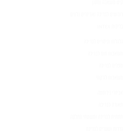
קיט משאבה ומסנן
רובוטים לבריכה ואביזרים נלווים
בריכות INTEX
גלגלות וכיסויים לבריכה
משאבות חום לבריכה
מפלים לבריכה
משאבות לג'קוזי
אביזרי נירוסטה
תאורה לבריכה
תחתית לבריכה ומשטחי החלקה
גדרות ושערים לבריכה