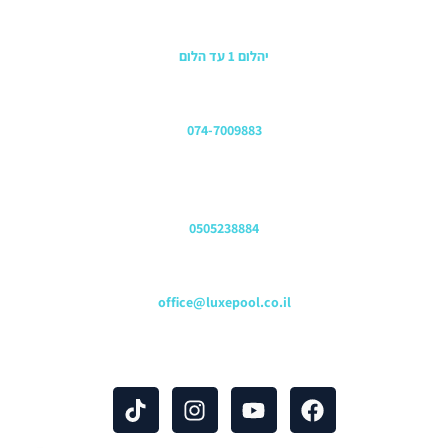
כתובת החנות
יהלום 1 עד הלום
משרדים
074-7009883
שירות לקוחות והזמנות
0505238884
כתובת דוא"ל
office@luxepool.co.il
עקבו אחרינו