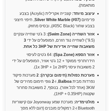
מותאמת).
עיצוב מיוחד:
קונכייה אקרילית (Acrylic) בצבע
פרימיום
Silver White Marble (#07)
, חיפוי חיצוני
בצבע שחור (#05C Black), ובסיס מחוזק.
אזור השחייה (Swim Zone):
3 ג'טי שחייה ענקיים
(9.5") לשחייה נגד הזרם, המופעלים על ידי
3
משאבות שחייה אדירות של 3HP כל אחת
.
אזור הספא (Spa Zone):
64 ג'טים לעיסוי
הידרותרפי ממוקד + 12 ג'טי אוויר, המופעלים על ידי
2 משאבות עיסוי (1x 3HP + 1x 2HP).
מערכות כפולות (חימום ובקרה):
2
מערכות פיקוד
נפרדות מבית
Balboa
, ו-
2
גופי חימום מהירים של
3KW (אחד לכל אזור). בנוסף, 2 משאבות סחרור
שקטות (1HP + 0.35HP).
מולטימדיה:
מערכת שמע Joyonway עם קישוריות
Bluetooth ו-2 רמקולים מובנים (דגם ללא מסך