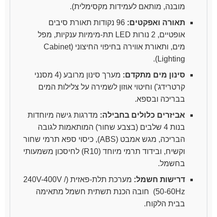
מובנה, מותאם לעמידות מקסימלית).
תאורה ואפקטים:
96 נקודות תאורת סיבים
אופטיים, 2 נורות LED תת-מימיות ענקיות, מפל
מים, ותאורת אווירה בחיפוי החיצוני (Cabinet
Lighting).
סינון מים מתקדם:
מערך סינון מרובע (4 מסנני
קרטרידג') וחיטוי אוזון לשמירה על צלילות המים
בבריכה ובספא.
אביזרים כלולים בחבילה:
מדרגות גישה מיוחדות
בנות 4 שלבים (בצבע שחור) המותאמות לגובה
הבריכה, מגש אמבט (ABS), כיסוי ספא תרמי שחור
וקשיח, ובידוד תרמי מיוחד (R10) לחיסכון משמעותי
בחשמל.
דרישות חשמל:
מערכת תלת-פאזית (240V-400V /
50-60Hz) חובה הכנת תשתית חשמל מתאימה
בבית הלקוח.