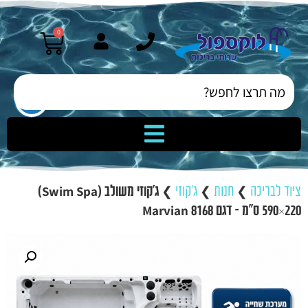
0
ציוד לבריכה
❯
חנות
❯
ג'קוזי
❯
ג'קוזי משולב (Swim Spa)
590×220 ס"מ – דגם Marvian 8168