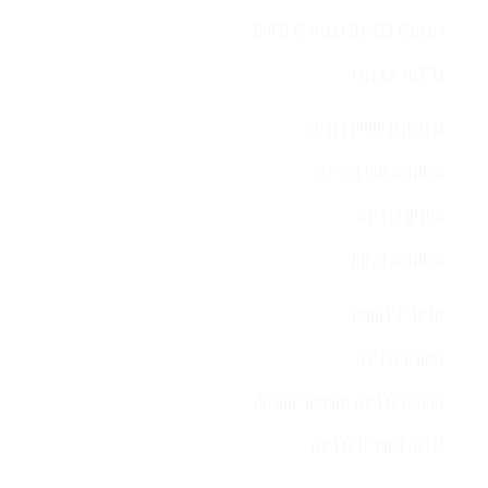
רובוטים לבריכה ואביזרים נלווים
בריכות INTEX
גלגלות וכיסויים לבריכה
משאבות חום לבריכה
מפלים לבריכה
משאבות לג'קוזי
אביזרי נירוסטה
תאורה לבריכה
תחתית לבריכה ומשטחי החלקה
גדרות ושערים לבריכה