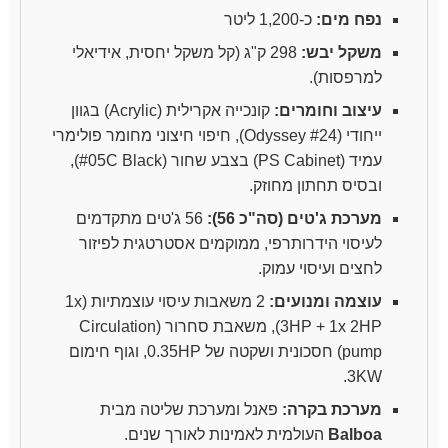
נפח מים:
כ-1,200 ליטר
משקל יבש:
298 ק"ג (קל משקל יחסית, אידיאלי
למרפסות).
עיצוב וחומרים:
קונכייה אקרילית (Acrylic) בגוון
ייחודי (#24 Odyssey), חיפוי חיצוני מחומר פולימרי
עמיד (PS Cabinet) בצבע שחור (#05C Black),
ובסיס תחתון מחוזק.
מערכת ג'טים (סה"כ 56):
56 ג'טים מתקדמים
לעיסוי הידרותרפי, ממוקמים אסטרטגית לפיזור
לחצים ועיסוי עמוק.
עוצמה ומנועים:
2 משאבות עיסוי עוצמתיות (1x
3HP + 1x 2HP), משאבת סחרור (Circulation
pump) חסכונית ושקטה של 0.35HP, וגוף חימום
3KW.
מערכת בקרה:
פאנל ומערכת שליטה מבית
Balboa
העולמית לאמינות לאורך שנים.