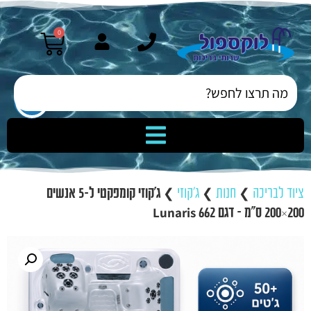
0
ציוד לבריכה
❯
חנות
❯
ג'קוזי
❯
ג'קוזי קומפקטי ל-5 אנשים
200×200 ס"מ – דגם Lunaris 662