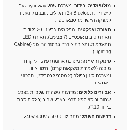
מולטימדיה ובידור:
מערכת שמע Joyonway עם
קישוריות Bluetooth ו-2 רמקולים מובנים להאזנה
למוזיקה היישר מהסמארטפון.
תאורה ואפקטים:
מפל מים צבעוני, 20 נקודות
תאורת סיבים אופטיים (7 צבעים), תאורת LED
תת-מימית, ותאורת אווירה בחיפוי החיצוני (Cabinet
Lighting).
פינוק והיגיינה:
מערכת ארומתרפיה, דלי קרח
מובנה (לשמירת משקאות קרים), חיטוי אוזון,
ומערכת סינון כפולה (2 מסנני קרטרידג'). חסכוני
באנרגיה.
אביזרים כלולים:
מדרגות גישה דו-שלביות בצבע
שחור, וכיסוי ספא תרמי בצבע שחור (כולל תוספת
בידוד R10).
דרישות חשמל:
מתח 240V-400V / 50-60Hz.