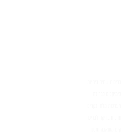
בריכות שחיה ביתיות
כימיקלים לבריכה
מערכות מלח ובקרים
ערכות בדיקה לבריכה
קיט משאבה ומסנן