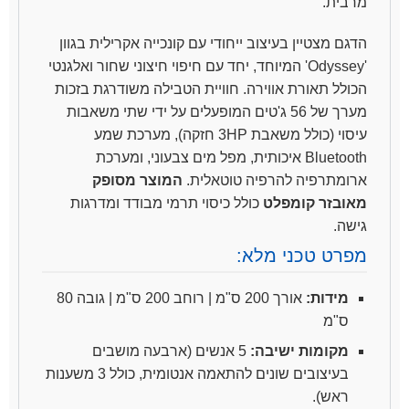
מרבית.
הדגם מצטיין בעיצוב ייחודי עם קונכייה אקרילית בגוון
'Odyssey' המיוחד, יחד עם חיפוי חיצוני שחור ואלגנטי
הכולל תאורת אווירה. חוויית הטבילה משודרגת בזכות
מערך של 56 ג'טים המופעלים על ידי שתי משאבות
עיסוי (כולל משאבת 3HP חזקה), מערכת שמע
Bluetooth איכותית, מפל מים צבעוני, ומערכת
ארומתרפיה להרפיה טוטאלית.
המוצר מסופק
מאובזר קומפלט
כולל כיסוי תרמי מבודד ומדרגות
גישה.
מפרט טכני מלא:
מידות:
אורך 200 ס"מ | רוחב 200 ס"מ | גובה 80
ס"מ
מקומות ישיבה:
5 אנשים (ארבעה מושבים
בעיצובים שונים להתאמה אנטומית, כולל 3 משענות
ראש).