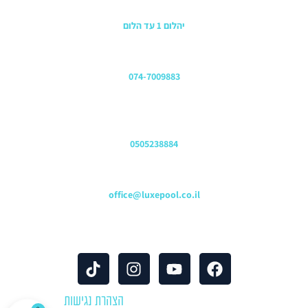
כתובת החנות
יהלום 1 עד הלום
משרדים
074-7009883
שירות לקוחות והזמנות
0505238884
כתובת דוא"ל
office@luxepool.co.il
עקבו אחרינו
© כל הזכויות שמורות 2024 |
הצהרת נגישות