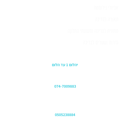
אביזרי נירוסטה
תאורה לבריכה
תחתית לבריכה ומשטחי החלקה
גדרות ושערים לבריכה
כתובת החנות
יהלום 1 עד הלום
משרדים
074-7009883
שירות לקוחות והזמנות
0505238884