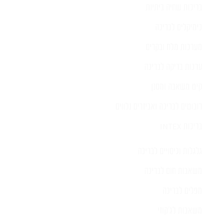
בריכות שחיה ביתיות
כימיקלים לבריכה
מערכות מלח ובקרים
ערכות בדיקה לבריכה
קיט משאבה ומסנן
רובוטים לבריכה ואביזרים נלווים
בריכות INTEX
גלגלות וכיסויים לבריכה
משאבות חום לבריכה
מפלים לבריכה
משאבות לג'קוזי