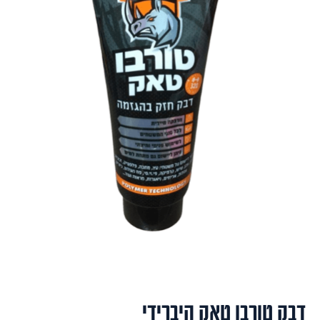
דבק טורבו טאק היברידי