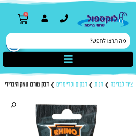
0
ציוד לבריכה
❯
חנות
❯
דבקים ופריימרים
❯
דבק טורבו טאק היברידי