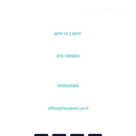
גדרות ושערים לבריכה
כתובת החנות
יהלום 1 עד הלום
משרדים
074-7009883
שירות לקוחות והזמנות
0505238884
כתובת דוא"ל
office@luxepool.co.il
עקבו אחרינו