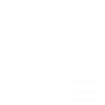
יש לכם שאלה?
השאירו לפרטים ונציג יחזור אליכם
בהקדם
בריכות שחיה ביתיות
כימיקלים לבריכה
מערכות מלח ובקרים