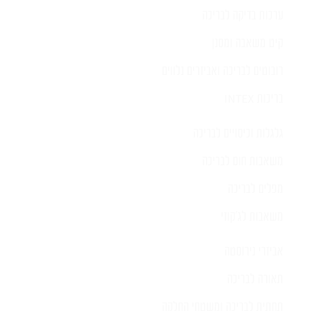
ערכות בדיקה לבריכה
קיט משאבה ומסנן
רובוטים לבריכה ואביזרים נלווים
בריכות INTEX
גלגלות וכיסויים לבריכה
משאבות חום לבריכה
מפלים לבריכה
משאבות לג'קוזי
אביזרי נירוסטה
תאורה לבריכה
תחתית לבריכה ומשטחי החלקה