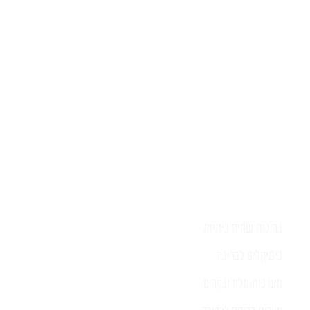
השאירו לפרטים ונציג יחזור אליכם
בהקדם
בריכות שחיה ביתיות
כימיקלים לבריכה
מערכות מלח ובקרים