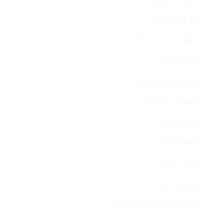
ערכות בדיקה לבריכה
קיט משאבה ומסנן
רובוטים לבריכה ואביזרים נלווים
בריכות INTEX
גלגלות וכיסויים לבריכה
משאבות חום לבריכה
מפלים לבריכה
משאבות לג'קוזי
אביזרי נירוסטה
תאורה לבריכה
תחתית לבריכה ומשטחי החלקה