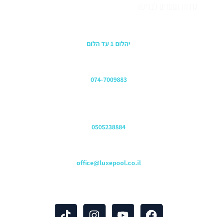
גדרות ושערים לבריכה
כתובת החנות
יהלום 1 עד הלום
משרדים
074-7009883
שירות לקוחות והזמנות
0505238884
כתובת דוא"ל
office@luxepool.co.il
עקבו אחרינו