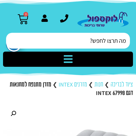
0
ציוד לבריכה
❯
חנות
❯
מזרנים INTEX
❯
מזרן מתנפח למחנאות
דגם 67998 INTEX