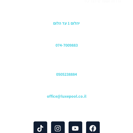
גדרות ושערים לבריכה
כתובת החנות
יהלום 1 עד הלום
משרדים
074-7009883
שירות לקוחות והזמנות
0505238884
כתובת דוא"ל
office@luxepool.co.il
עקבו אחרינו