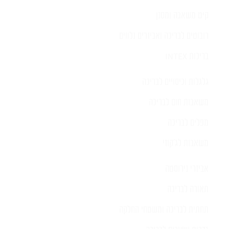
קיט משאבה ומסנן
רובוטים לבריכה ואביזרים נלווים
בריכות INTEX
גלגלות וכיסויים לבריכה
משאבות חום לבריכה
מפלים לבריכה
משאבות לג'קוזי
אביזרי נירוסטה
תאורה לבריכה
תחתית לבריכה ומשטחי החלקה