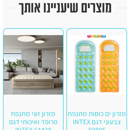
מוצרים שיעניינו אותך
מזרון ים כוסות מתנפח
מזרון זוגי מתנפח
צבעוני דגם INTEX
מרופד ואיכותי דגם
INTEX 64428
59895