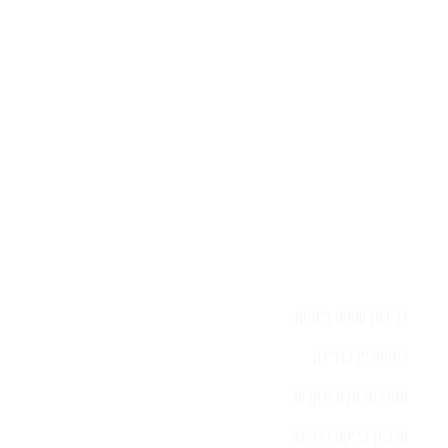
השאירו לפרטים ונציג יחזור אליכם
בהקדם
בריכות שחיה ביתיות
כימיקלים לבריכה
מערכות מלח ובקרים
ערכות בדיקה לבריכה