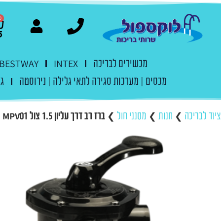
0
מכשירים לבריכה
INTEX
BESTWAY
מכסים | מערכות סגירה לתאי גלילה | נירוסטה
ג'
ציוד לבריכה
❯
חנות
❯
מסנני חול
❯
ברז רב דרך עליון 1.5 צול MPV01 של EMAUX