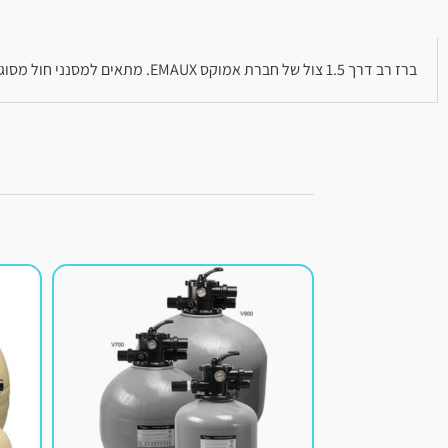
ברז רב דרך 1.5 צול של חברת אמוקס EMAUX. מתאים למסנני חול מסוג P ו – V. ברז בורר 6 כיוונים למסנן חול עם חיבור חבקים.