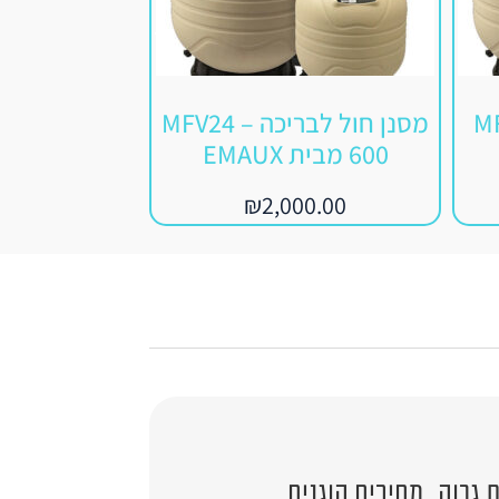
ה MFV27
מסנן חול לבריכה MFV24 –
600 מבית EMAUX
AUX
00.00
₪
2,000.00
גבוה, מחירים הוגנים