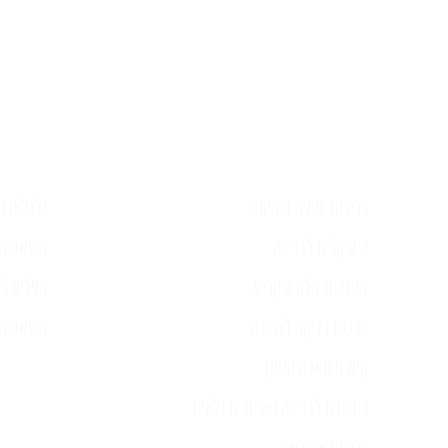
השאירו ל
בריכות שחיה ביתיות
גלגלות וכ
כימיקלים לבריכה
משאבות 
מערכות מלח ובקרים
מפלים לב
ערכות בדיקה לבריכה
משאבות ל
קיט משאבה ומסנן
רובוטים לבריכה ואביזרים נלווים
בריכות INTEX