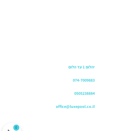
כתובת החנות
יהלום 1 עד הלום
משרדים
074-7009883
שירות לקוחות והזמנות
0505238884
כתובת דוא"ל
office@luxepool.co.il
עקבו אחרינו
0