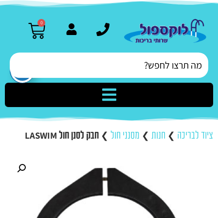
0
ציוד לבריכה
❯
חנות
❯
מסנני חול
❯
חבק לסנן חול LASWIM