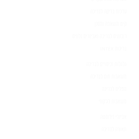
ערכות בדיקה לבריכה
קיט משאבה ומסנן
רובוטים לבריכה ואביזרים נלווים
בריכות INTEX
גלגלות וכיסויים לבריכה
משאבות חום לבריכה
מפלים לבריכה
משאבות לג'קוזי
אביזרי נירוסטה
תאורה לבריכה