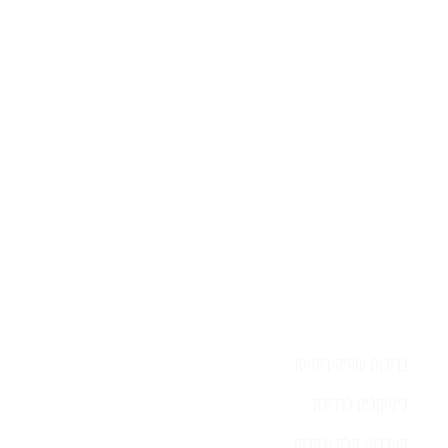
יש לכם שאלה?
השאירו לפרטים ונציג יחזור אליכם
בהקדם
בריכות שחיה ביתיות
כימיקלים לבריכה
מערכות מלח ובקרים