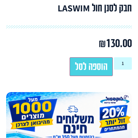
חבק לסנן חול LASWIM
₪
130.00
הוספה לסל