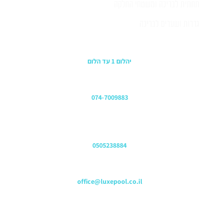
תחתית לבריכה ומשטחי החלקה
גדרות ושערים לבריכה
כתובת החנות
יהלום 1 עד הלום
משרדים
074-7009883
שירות לקוחות והזמנות
0505238884
כתובת דוא"ל
office@luxepool.co.il
עקבו אחרינו