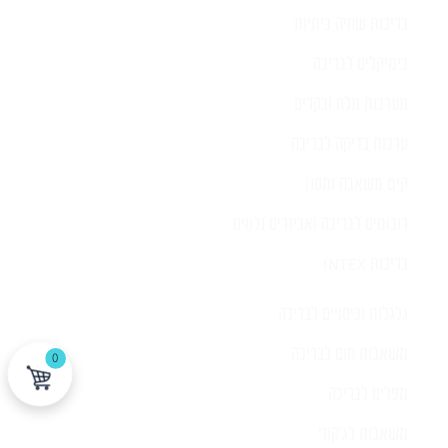
בריכות שחיה ביתיות
כימיקלים לבריכה
מערכות מלח ובקרים
ערכות בדיקה לבריכה
קיט משאבה ומסנן
רובוטים לבריכה ואביזרים נלווים
בריכות INTEX
גלגלות וכיסויים לבריכה
משאבות חום לבריכה
0
מפלים לבריכה
משאבות לג'קוזי