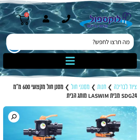
0
ציוד לבריכה
❯
חנות
❯
מסנני חול
❯
מסנן חול מקצועי 600 מ”מ
SDG24 מבית LASWIM מותג הבית