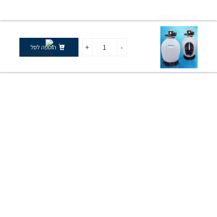
אביזרי נירוסטה
תאורה לבריכה
+
-
הוספה לסל
תחתית לבריכה ומשטחי החלקה
בית
מבצעים
התקשרו
וואטסאפ
גדרות ושערים לבריכה
כתובת החנות
יהלום 1 עד הלום
X
משרדים
מחובר/ת
074-7009883
שירות לקוחות והזמנות
0505238884