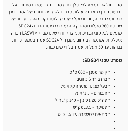
מסנן חול איכותי מפוליאתילן דחוס מסנן חזק ועמיד במיוחד בעל
זרועות סינון כפולות ליעילות מרבית לשטיפה חוזרת של המסנן סנן
ידידותי לסביבה ,חסכוני וקל לשימוש ולתחזוקה מאפשר סיבוב של
שסתום 360 מעלות ומהדק פיה על ידי כפתור הברגה SDG24
מתאים לכל סוגי הבריכות מוצר ייחודי שלנו מבית LASWIM חברה
איטלקית המתמחה בתחום מסנן חול SDG24 עמיד בטמפרטורות
גבוהות עד 50 מעלות ועמיד בלחץ מים גבוה.
מפרט טכני SDG24:
* קוטר מסנן – 600 מ"מ
* ברז בורר 6 כיוונים
* בעל מנגנון פתיחה קל ויעיל
* חיבורים – 1.5' אינץ'
* סה"כ מצע סינון – 140 ק"ג חול
* ספיקה – 13.5מק"ש
* מתאים למשאבה עד 1.5 כ"ס