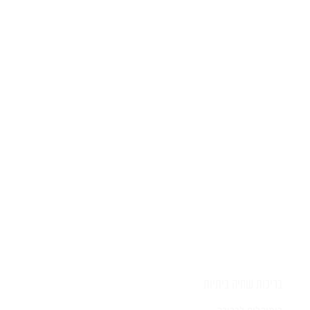
יש לכם שאלה?
השאירו לפרטים ונציג יחזור אליכם
בהקדם
בריכות שחיה ביתיות