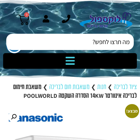
0
ציוד לבריכה
❯
חנות
❯
משאבות חום לבריכה
❯
משאבת חימום
לבריכה אינוורטר 14KW הסדרה השקטה POOLWORLD
מבצע!