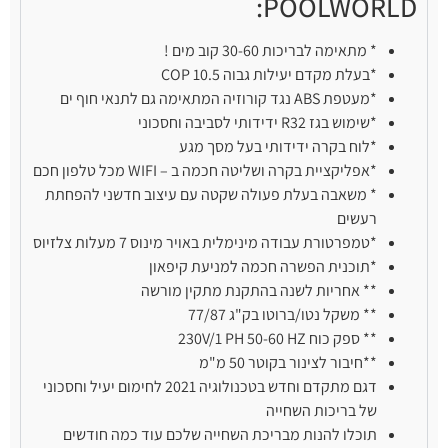
POOLWORLD:
* מתאימה לבריכות 30-60 קוב מים !
*בעלת מקדם יעילות גבוה COP 10.5
*מעטפת ABS נגד קורוזיה המתאימה גם לתנאי חוף ים
*שימוש בגז R32 ידידותי לסביבה וחסכוני
*לוח בקרה ידידותי בעל מסך מגע
*אפליקציית בקרה ושליטה חכמה ב – WIFI מכל טלפון חכם
* משאבה בעלת פעולה שקטה עם עיצוב חדשני להפחתת
רעשים
*טמפרטורת עבודה מינימלית באויר מינוס 7 מעלות צלזיוס
*תוכנית הפשרה חכמה למניעת קיפאון
** אחריות לשנה בהתקנת מתקין מורשה
** משקל נטו/ברוטו בק"ג 77/87
** ספק כוח 230V/1 PH 50-60 HZ
**חיבור לצינור בקוטר 50 מ"מ
דגם מתקדם וחדש בטכנולוגיה 2021 לחימום יעיל וחסכוני
של בריכות השחייה
תוכלו להנות מבריכת השחייה שלכם עוד כמה חודשים