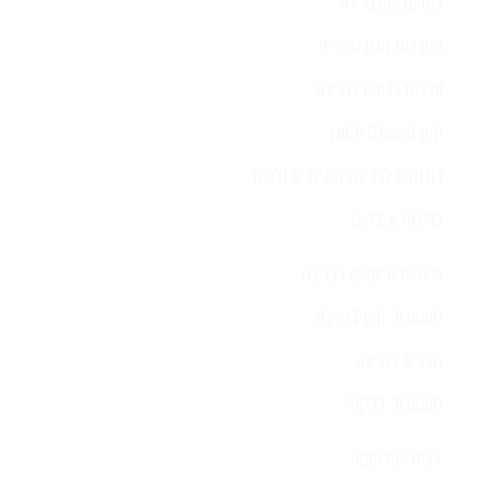
כימיקלים לבריכה
מערכות מלח ובקרים
ערכות בדיקה לבריכה
קיט משאבה ומסנן
רובוטים לבריכה ואביזרים נלווים
בריכות INTEX
גלגלות וכיסויים לבריכה
משאבות חום לבריכה
מפלים לבריכה
משאבות לג'קוזי
אביזרי נירוסטה