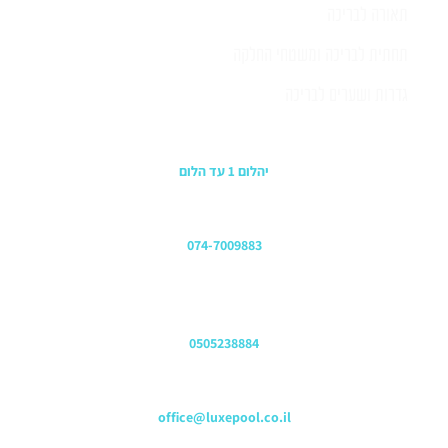
תאורה לבריכה
תחתית לבריכה ומשטחי החלקה
גדרות ושערים לבריכה
כתובת החנות
יהלום 1 עד הלום
משרדים
074-7009883
שירות לקוחות והזמנות
0505238884
כתובת דוא"ל
office@luxepool.co.il