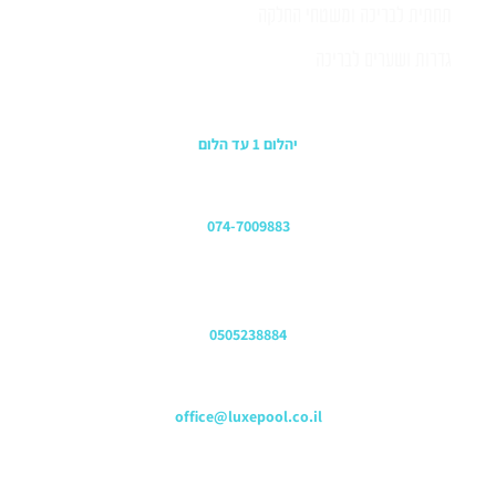
תחתית לבריכה ומשטחי החלקה
גדרות ושערים לבריכה
כתובת החנות
יהלום 1 עד הלום
משרדים
074-7009883
שירות לקוחות והזמנות
0505238884
כתובת דוא"ל
office@luxepool.co.il
עקבו אחרינו