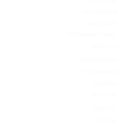
מערכות מלח ובקרים
ערכות בדיקה לבריכה
קיט משאבה ומסנן
רובוטים לבריכה ואביזרים נלווים
בריכות INTEX
גלגלות וכיסויים לבריכה
משאבות חום לבריכה
מפלים לבריכה
משאבות לג'קוזי
אביזרי נירוסטה
תאורה לבריכה