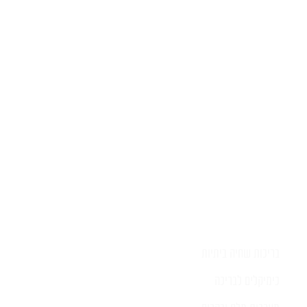
יש לכם שאלה?
השאירו לפרטים ונציג יחזור אליכם
בהקדם
בריכות שחיה ביתיות
כימיקלים לבריכה