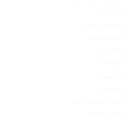
בריכות INTEX
גלגלות וכיסויים לבריכה
משאבות חום לבריכה
מפלים לבריכה
משאבות לג'קוזי
אביזרי נירוסטה
תאורה לבריכה
תחתית לבריכה ומשטחי החלקה
גדרות ושערים לבריכה
כתובת החנות