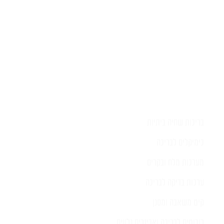
בריכות שחיה ביתיות
כימיקלים לבריכה
מערכות מלח ובקרים
ערכות בדיקה לבריכה
קיט משאבה ומסנן
רובוטים לבריכה ואביזרים נלווים