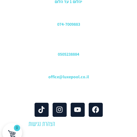
יהלום 1 עד הלום
משרדים
074-7009883
שירות לקוחות והזמנות
0505238884
כתובת דוא"ל
office@luxepool.co.il
עקבו אחרינו
© כל הזכויות שמורות 2024 |
הצהרת נגישות
0