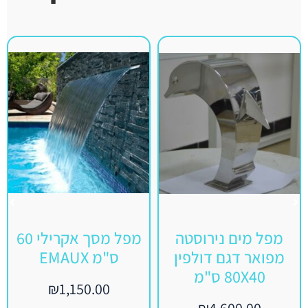
מפל מים נירוסטה
מפל מסך אקרילי 60
מפואר דגם דולפין
ס"מ EMAUX
80X40 ס"מ
₪
1,150.00
₪
4,600.00