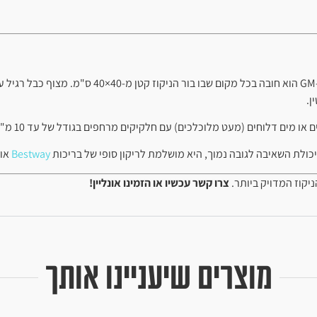
דגם ה-GM הוא חובה בכל מקום שבו בו
ן.
מלוכלכים) עם חלקיקים מרחפים בגודל של עד 10 מ"מ. היא אינה מיועדת לשאיבת ביוב או מים עם אבנים גדולות ועלים.
כולת השאיבה לגובה נמוך, היא מושלמת לריקון סופי של בריכות
Bestway
או Intex לקראת אחסון הח
יקוז המדויק ביותר.
צרו קשר עכשיו או הזמינו אונליין!
מוצרים שיעניינו אותך