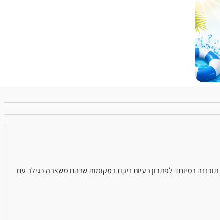
המקצוענים. משאבה זו, מבית היוצר של Pedrollo איטליה, תוכננה במיוחד לפתרון בעיות ניקוז במקומות שבהם משאבה רגילה עם