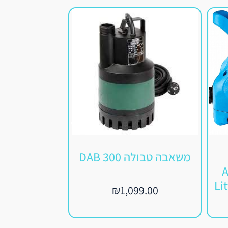
משאבה טבולה 300 DAB
AP
מצ
Li
₪
1,099.00
9.00