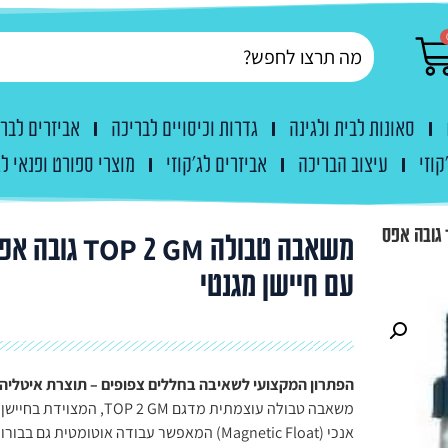
סאונות לבית ולגינה
גדרות וכיסויים לבריכה
אביזרים לבר
קוזי
עיצוב הבריכה
אביזרים לג'קוזי
מוצרי ספורט ופנאי לג
משאבה טבולה TOP 2 GM גובה אפס
משאבה טבולה TOP 2 GM גובה
עם חיישן מגנטי
הפתרון המקצועי לשאיבה בחללים צפופים – תוצרת איטליה!
משאבה טבולה עוצמתית מדגם TOP 2 GM, המצויד
אנכי (Magnetic Float) המאפשר עבודה אוטומטית גם בבו