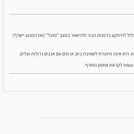
ר הניקוז קטן מ-40×40 ס"מ. מצוף כבל רגיל עלול להיתקע בדפנות הבור ולהישאר במצב "פועל" (ואז המנוע יישרף)
ורף.