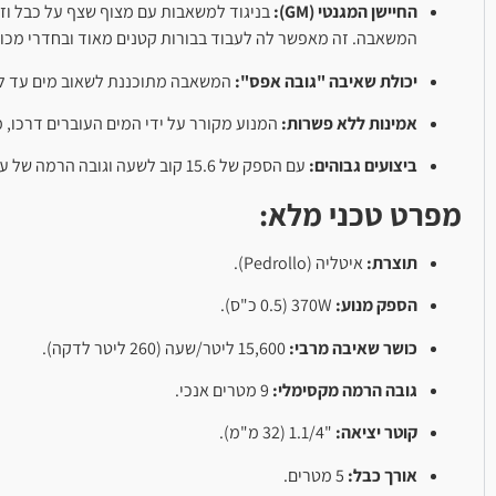
החיישן המגנטי (GM):
בניגוד למשאבות עם מצוף שצף על כבל וזק
המשאבה. זה מאפשר לה לעבוד בבורות קטנים מאוד ובחדרי מכונ
יכולת שאיבה "גובה אפס":
המשאבה מתוכננת לשאוב מים עד לרמ
אמינות ללא פשרות:
המנוע מקורר על ידי המים העוברים דרכו, 
ביצועים גבוהים:
עם הספק של 15.6 קוב לשעה וגובה הרמה של עד 9 מטרים, היא מתגברת בקלות על הצפות וריקון מהיר של נפחי מים משמעותיים.
מפרט טכני מלא:
תוצרת:
איטליה (Pedrollo).
הספק מנוע:
370W (0.5 כ"ס).
כושר שאיבה מרבי:
15,600 ליטר/שעה (260 ליטר לדקה).
גובה הרמה מקסימלי:
9 מטרים אנכי.
קוטר יציאה:
"1.1/4 (32 מ"מ).
אורך כבל:
5 מטרים.