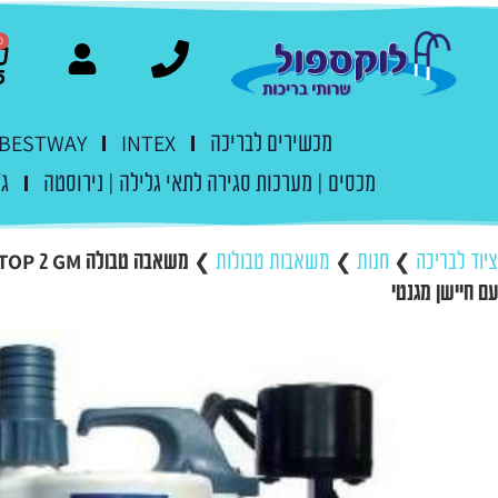
0
מכשירים לבריכה
INTEX
BESTWAY
מכסים | מערכות סגירה לתאי גלילה | נירוסטה
ג'
ציוד לבריכה
❯
חנות
❯
משאבות טבולות
❯
עם חיישן מגנטי