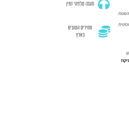
מענה טלפוני זמין
השטח.
מטית
מחירים הטובים
בארץ
ד ותקן IP68
יקוז