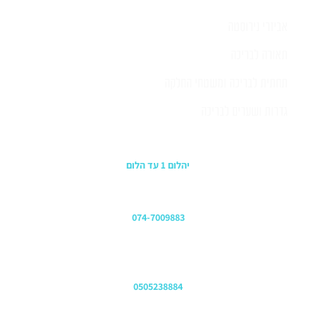
אביזרי נירוסטה
תאורה לבריכה
תחתית לבריכה ומשטחי החלקה
גדרות ושערים לבריכה
כתובת החנות
יהלום 1 עד הלום
משרדים
074-7009883
שירות לקוחות והזמנות
0505238884