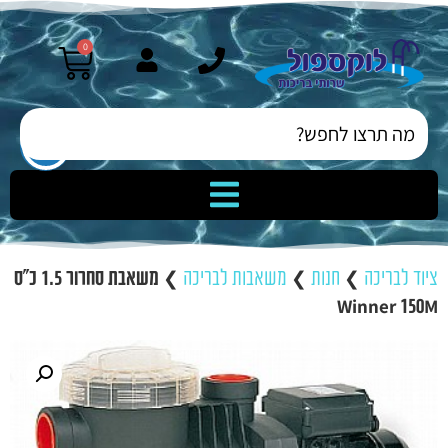
0
ציוד לבריכה
❯
חנות
❯
משאבות לבריכה
❯
משאבת סחרור 1.5 כ”ס
Winner 150M