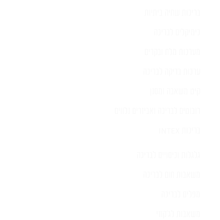
בריכות שחיה ביתיות
כימיקלים לבריכה
מערכות מלח ובקרים
ערכות בדיקה לבריכה
קיט משאבה ומסנן
רובוטים לבריכה ואביזרים נלווים
בריכות INTEX
גלגלות וכיסויים לבריכה
משאבות חום לבריכה
מפלים לבריכה
משאבות לג'קוזי