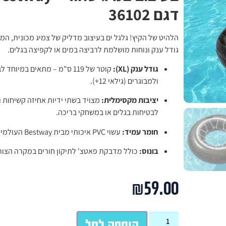
דגם 36102
הלהיט של הקיץ! גלגל ים בעיצוב מדליק של צמיג מכונית, המ
גודל ענק ונוחות מושלמת לרביצה במים או לקפיצה בגלים.
גודל ענק (XL):
קוטר של 119 ס"מ – מתאים במיוחד 
ולמבוגרים (גילאי 12+).
יציבות מקסימלית:
מצויד בשתי ידיות אחיזה קשיחות ו
לבטיחות בגלים או במשחקי בריכה.
חומר עמיד:
עשוי PVC איכותי מבית Bestway העולמית.
בונוס:
כולל מדבקת פאטצ' לתיקון חורים במקרה הצור
₪
59.00