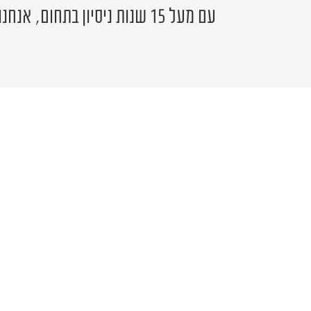
עם מעל 15 שנות ניסיון בתחום, אנחנו כאן לשירותכם.
יש לכם שאלה?
פרטים ונציג יחזור אליכם בהקדם