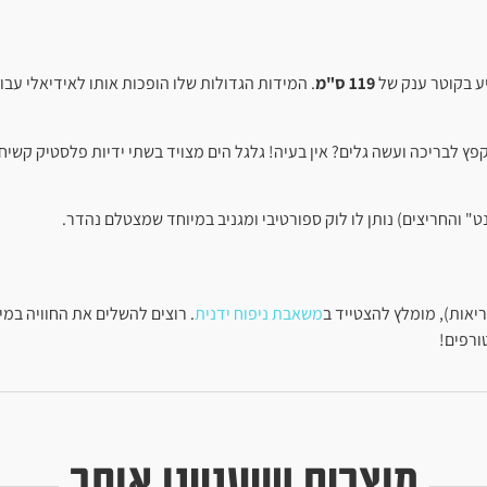
יע בקוטר ענק של
119 ס"מ
פץ לבריכה ועשה גלים? אין בעיה! גלגל הים מצויד בשתי ידיות פלסטיק קשי
 והחריצים) נותן לו לוק ספורטיבי ומגניב במיוחד שמצטלם נהדר.
יאות), מומלץ להצטייד ב
משאבת ניפוח ידנית
. רוצים להשלים את החוויה במ
ורפים!
מוצרים שיעניינו אותך