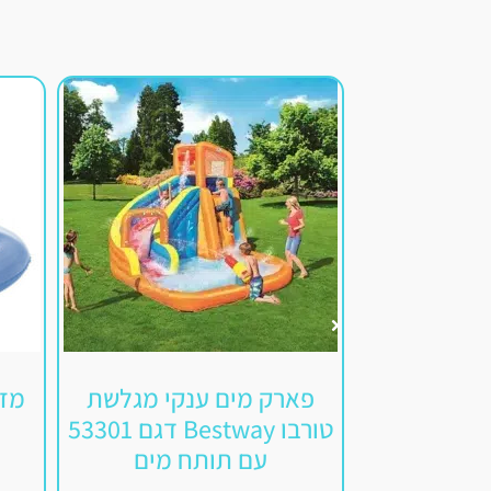
פארק מים ענקי מגלשת
מזר
טורבו Bestway דגם 53301
עם תותח מים