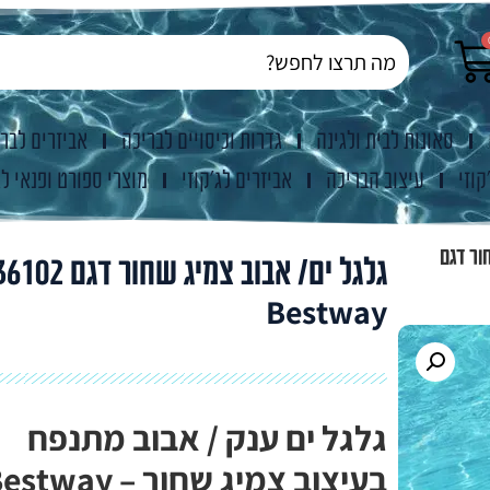
סאונות לבית ולגינה
גדרות וכיסויים לבריכה
אביזרים לבר
קוזי
עיצוב הבריכה
אביזרים לג'קוזי
מוצרי ספורט ופנאי לג
ור דגם
גלגל ים/ אבוב צמיג שחור דגם 02
Bestway
גלגל ים ענק / אבוב מתנפח
בעיצוב צמיג שחור – tway