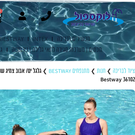
0
מכשירים לבריכה
INTEX
BESTWAY
מכסים | מערכות סגירה לתאי גלילה | נירוסטה
ג'
ציוד לבריכה
❯
חנות
❯
מתנפחים BESTWAY
❯
גלגל ים/ אבוב צמיג שח
36102 Bestway