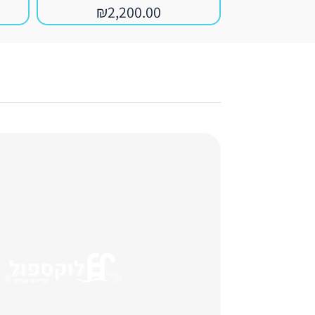
₪
2,200.00