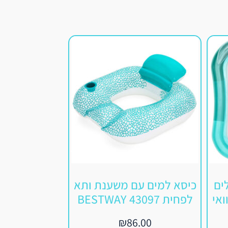
ים
כיסא למים עם משענת ותא
כסא למים מ
לפחית BESTWAY 43097
לפחית BESTWAY 43118
.00
₪
86.00