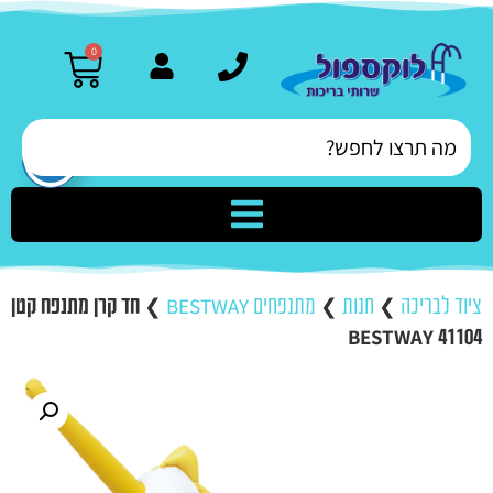
0
ציוד לבריכה
❯
חנות
❯
מתנפחים BESTWAY
❯
חד קרן מתנפח קטן
BESTWAY 41104