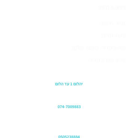
משאבות לג'קוזי
אביזרי נירוסטה
תאורה לבריכה
תחתית לבריכה ומשטחי החלקה
גדרות ושערים לבריכה
כתובת החנות
יהלום 1 עד הלום
משרדים
074-7009883
שירות לקוחות והזמנות
0505238884