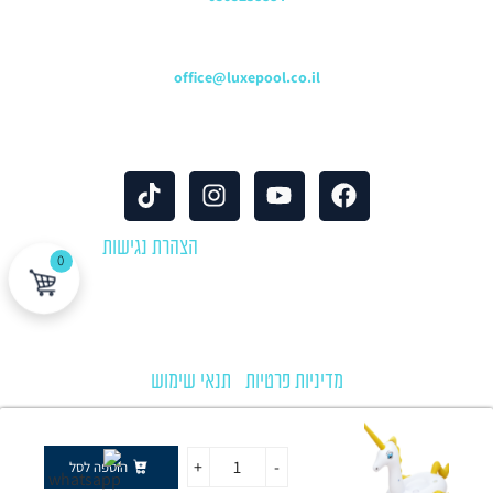
כתובת דוא"ל
office@luxepool.co.il
עקבו אחרינו
© כל הזכויות שמורות 2024 |
הצהרת נגישות
0
לוקספול שירותי בריכות | יבוא ושיווק אביזרים וציוד לבריכות שחייה
מדיניות פרטיות
|
תנאי שימוש
+
-
הוספה לסל