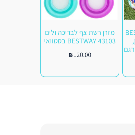
BESTWA
מזרן רשת צף לבריכה ולים
מזרון מתנפח
BESTWAY 43103 בסטוואי
חדש BESTWAY 43055
דגם
9.00
₪
120.00