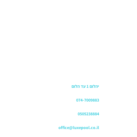
כתובת החנות
יהלום 1 עד הלום
משרדים
074-7009883
שירות לקוחות והזמנות
0505238884
כתובת דוא"ל
office@luxepool.co.il