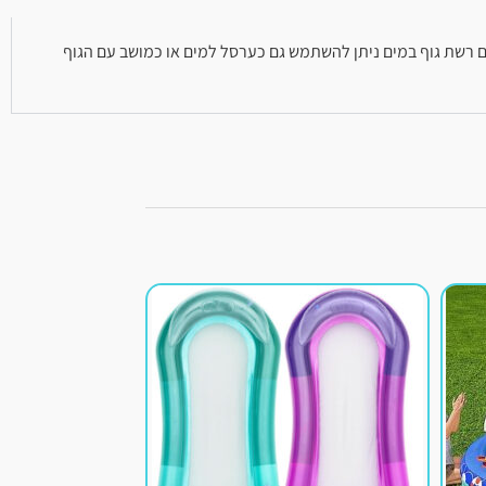
ת מגע קטיפתי נעים רשת גוף במים ניתן להשתמש גם כערסל למים או כמושב עם הגוף