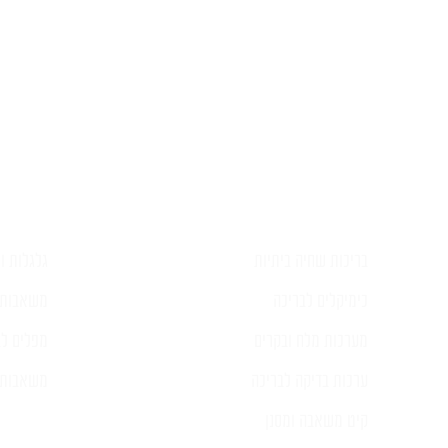
השאירו ל
בריכות שחיה ביתיות
גלגלות וכ
כימיקלים לבריכה
משאבות 
מערכות מלח ובקרים
מפלים לב
ערכות בדיקה לבריכה
משאבות ל
קיט משאבה ומסנן