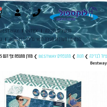
0
מכשירים לבריכה
INTEX
BESTWAY
מכסים | מערכות סגירה לתאי גלילה | נירוסטה
ג'
ציוד לבריכה
❯
חנות
❯
מתנפחים BESTWAY
❯
מזרן 
Bestway