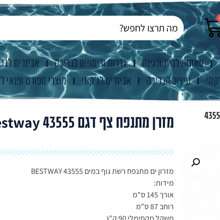
סאונות לבית ולגינה
גדרות וכיסויים לבריכה
אביזרים לבר
קוזי
עיצוב הבריכה
אביזרים לג'קוזי
מוצרי ספורט ופנאי לג
מתנפח צף דגם 43555
מזרן מתנפח צף דגם 43555 Bestway
מזרון ים מתנפח רשת גוף במים BESTWAY 43555
מידות:
אורך 145 ס"מ
רוחב 87 ס"מ
משקל מקסימלי 90 ק"ג