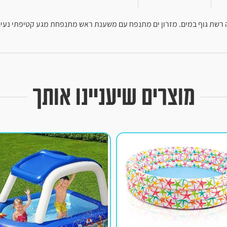
מים BESTWAY 43555 מזרון מתנפח לבריכה רשת גוף במים. מזרון ים מתנפח עם משענת ראש מתנפח
מוצרים שיעניינו אותך